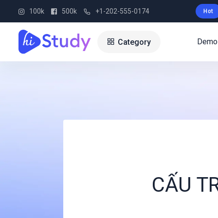
100k
500k
+1-202-555-0174
Hot
Demo
Category
CẤU TR