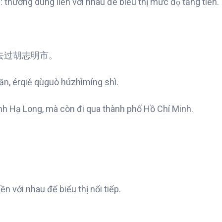
hường dùng liền với nhau để biểu thị mức độ tăng tiến.
去过胡志明市。
n, érqiě qùguò húzhìmíng shì.
h Hạ Long, mà còn đi qua thành phố Hồ Chí Minh.
̀n với nhau để biểu thị nối tiếp.