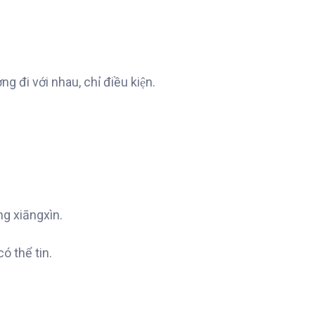
ng đi với nhau, chỉ điều kiện.
。
ng xiāngxìn.
có thể tin.