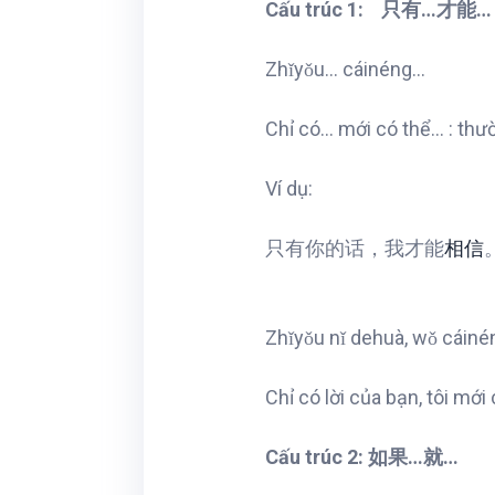
Cấu trúc 1:
只有…才能…
Zhǐyǒu… cáinéng…
Chỉ có… mới có thể… : thườ
Ví dụ:
只有你的话，我才能
相信
Zhǐyǒu nǐ dehuà, wǒ cáiné
Chỉ có lời của bạn, tôi mới 
Cấu trúc 2: 如果…就…