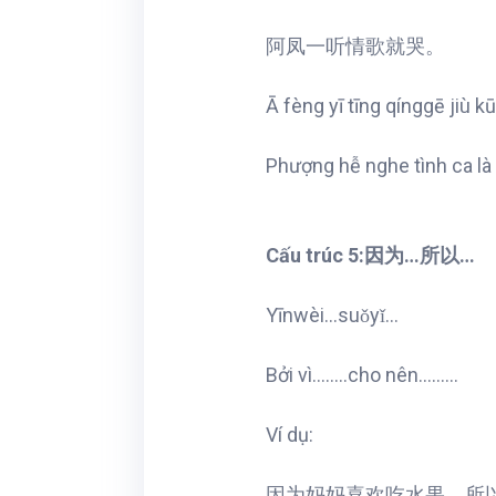
阿凤一听情歌就哭。
Ā fèng yī tīng qínggē jiù kū
Phượng hễ nghe tình ca là
Cấu trúc 5:因为…所以…
Yīnwèi…suǒyǐ…
Bởi vì……..cho nên………
Ví dụ:
因为妈妈喜欢吃水果，所