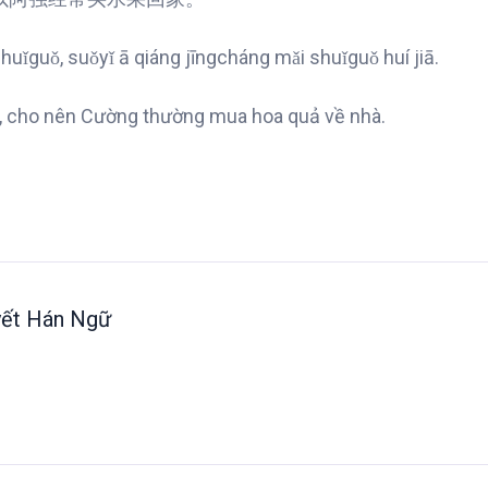
uǐguǒ, suǒyǐ ā qiáng jīngcháng mǎi shuǐguǒ huí jiā.
uả, cho nên Cường thường mua hoa quả về nhà.
ết Hán Ngữ