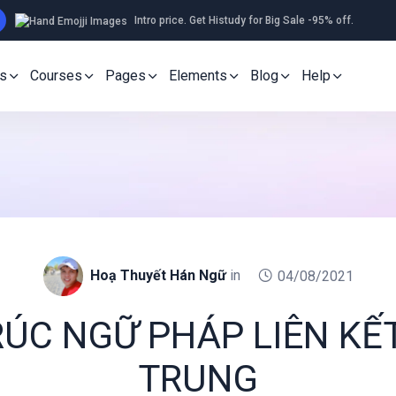
Intro price. Get Histudy for Big Sale -95% off.
s
Courses
Pages
Elements
Blog
Help
Hoạ Thuyết Hán Ngữ
in
04/08/2021
ÚC NGỮ PHÁP LIÊN KẾ
TRUNG