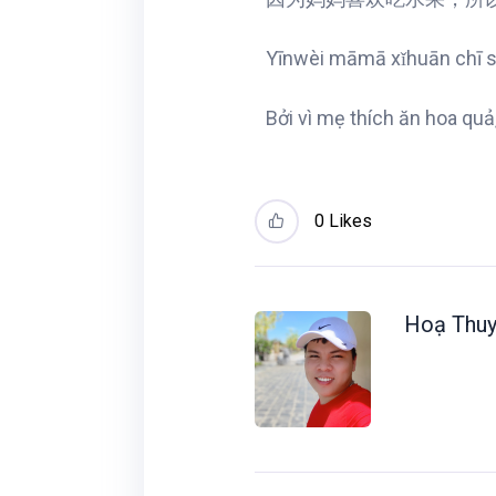
Yīnwèi māmā xǐhuān chī sh
Bởi vì mẹ thích ăn hoa q
0
Likes
Hoạ Thuy