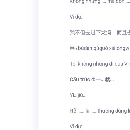
Không những….. mà còn…..: t
Ví dụ:
我不但去过下龙湾，而且
Wǒ bùdàn qùguò xiàlóngwā
Tôi không những đi qua Vịn
Cấu trúc 4:一…就…
Yī…jiù…
Hễ……. là…..: thường dùng liê
Ví dụ: