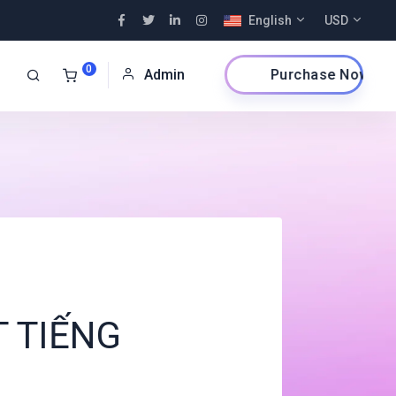
English
USD
0
Purchase Now
Admin
T TIẾNG