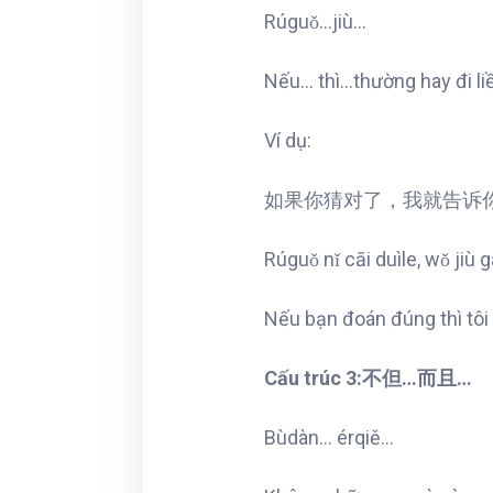
Rúguǒ…jiù…
Nếu… thì…thường hay đi liền
Ví dụ:
如果你猜对了，我就告诉
Rúguǒ nǐ cāi duìle, wǒ jiù g
Nếu bạn đoán đúng thì tôi 
Cấu trúc 3:不但…而且…
Bùdàn… érqiě…