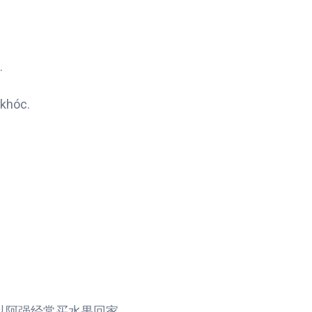
.
 khóc.
以阿强经常买水果回家。