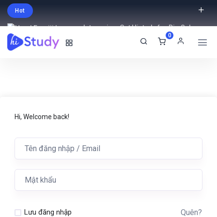
Hot
Intro price. Get Histudy for Big Sale
0
-95% off.
English
USD
Hi, Welcome back!
Quên?
Lưu đăng nhập