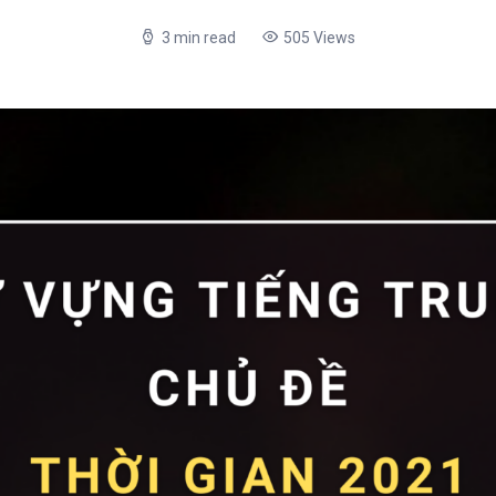
3 min read
505 Views