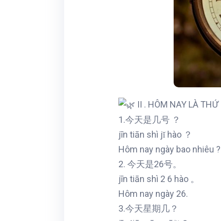
II . HÔM NAY LÀ THỨ
1.今天是几号 ？
jīn tiān shì jǐ hào ？
Hôm nay ngày bao nhiêu ?
2. 今天是26号。
jīn tiān shì 2 6 hào 。
Hôm nay ngày 26.
3.今天星期几？