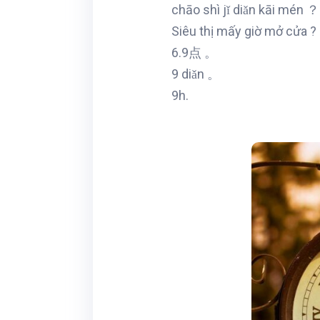
chāo shì jǐ diǎn kāi mén ？
Siêu thị mấy giờ mở cửa ?
6.9点 。
9 diǎn 。
9h.