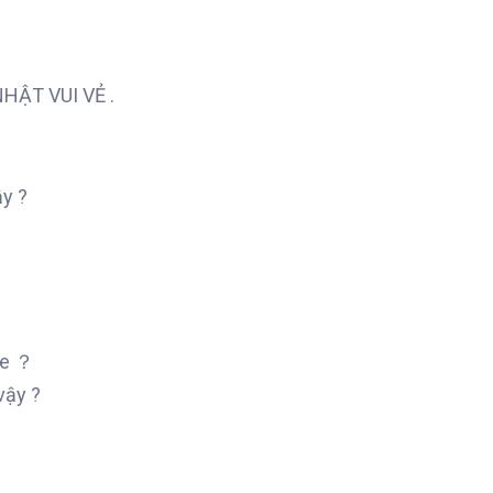
NHẬT VUI VẺ .
？
y ?
me ？
vậy ?