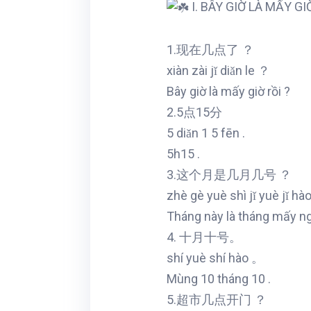
I. BÂY GIỜ LÀ MẤY GI
1.现在几点了 ？
xiàn zài jǐ diǎn le ？
Bây giờ là mấy giờ rồi ?
2.5点15分
5 diǎn 1 5 fēn .
5h15 .
3.这个月是几月几号 ？
zhè gè yuè shì jǐ yuè jǐ hà
Tháng này là tháng mấy n
4. 十月十号。
shí yuè shí hào 。
Mùng 10 tháng 10 .
5.超市几点开门 ？