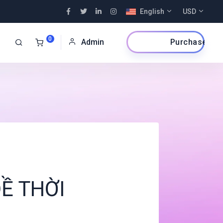
English
USD
0
Purchase Now
Admin
Ề THỜI