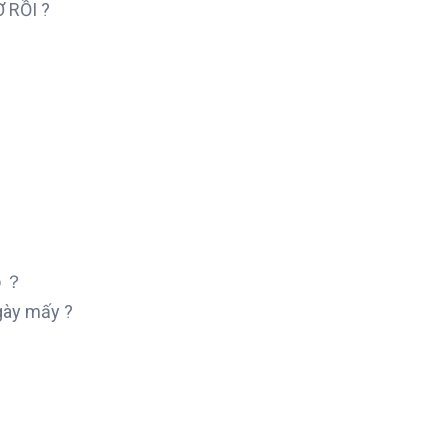
Ờ RỒI ?
o ？
gày mấy ?