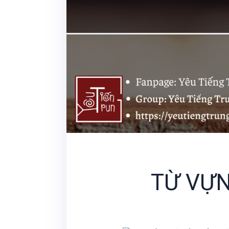
TỪ VỰN