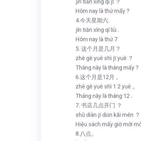
jīn tiān xīng qī jǐ ？
Hôm nay là thứ mấy ?
4.今天星期六.
jīn tiān xīng qī liù .
Hôm nay là thứ 7
5. 这个月是几月？
zhè gè yuè shì jǐ yuè ？
Tháng này là tháng mấy ?
6.这个月是12月 。
zhè gè yuè shì 1 2 yuè 。
Tháng này là tháng 12 .
7. 书店几点开门 ？
shū diàn jǐ diǎn kāi mén ？
Hiệu sách mấy giờ mới mở
8.八点。