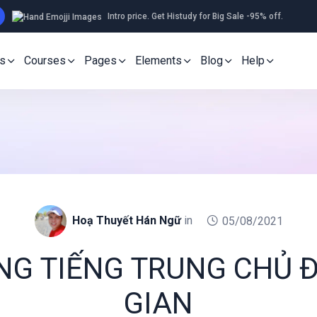
Intro price. Get Histudy for Big Sale -95% off.
s
Courses
Pages
Elements
Blog
Help
Hoạ Thuyết Hán Ngữ
in
05/08/2021
NG TIẾNG TRUNG CHỦ Đ
GIAN