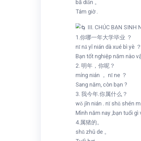
bā diǎn 。
Tám giờ .
III. CHÚC BẠN SINH 
1.你哪一年大学毕业 ？
nǐ nǎ yī nián dà xué bì yè 
Bạn tốt nghiệp năm nào vậ
2. 明年，你呢？
míng nián ， nǐ ne ？
Sang năm, còn bạn ?
3. 我今年.你属什么？
wǒ jīn nián . nǐ shǔ shén 
Mình năm nay ,bạn tuổi gì 
4.属猪的。
shǔ zhū de 。