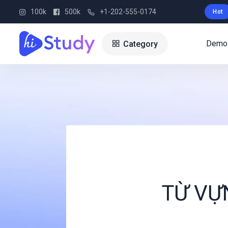
100k
500k
+1-202-555-0174
Hot
Demo
Category
TỪ VỰ