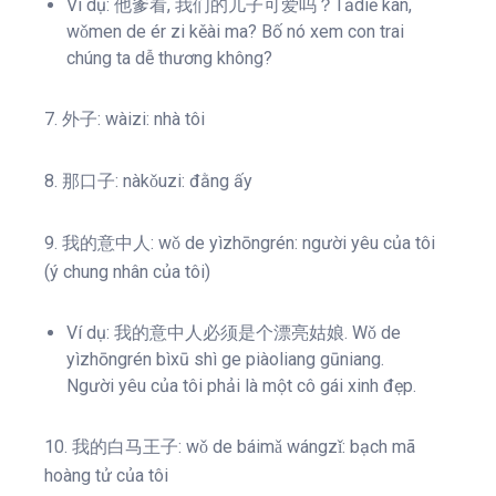
Ví dụ: 他爹看, 我们的儿子可爱吗？Tādiē kàn,
wǒmen de ér zi kěài ma? Bố nó xem con trai
chúng ta dễ thương không?
7. 外子: wàizi: nhà tôi
8. 那口子: nàkǒuzi: đằng ấy
9. 我的意中人: wǒ de yìzhōngrén: người yêu của tôi
(ý chung nhân của tôi)
Ví dụ: 我的意中人必须是个漂亮姑娘. Wǒ de
yìzhōngrén bìxū shì ge piàoliang gūniang.
Người yêu của tôi phải là một cô gái xinh đẹp.
10. 我的白马王子: wǒ de báimǎ wángzǐ: bạch mã
hoàng tử của tôi