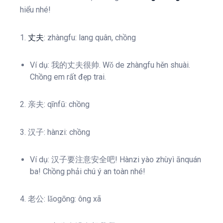
hiểu nhé!
1.
丈夫
: zhàngfu: lang quân, chồng
Ví dụ: 我的丈夫很帅. Wǒ de zhàngfu hěn shuài.
Chồng em rất đẹp trai.
2. 亲夫: qīnfū: chồng
3. 汉子: hànzi: chồng
Ví dụ: 汉子要注意安全吧! Hànzi yào zhùyì ānquán
ba! Chồng phải chú ý an toàn nhé!
4. 老公: lǎogōng: ông xã