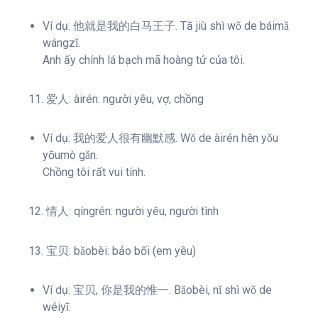
Ví dụ: 他就是我的白马王子. Tā jiù shì wǒ de báimǎ
wángzǐ.
Anh ấy chính lá bạch mã hoàng tử của tôi.
11. 爱人: àirén: người yêu, vợ, chồng
Ví dụ: 我的爱人很有幽默感. Wǒ de àirén hěn yǒu
yōumò gǎn.
Chồng tôi rất vui tính.
12. 情人: qíngrén: người yêu, người tình
13. 宝贝: bǎobèi: bảo bối (em yêu)
Ví dụ: 宝贝, 你是我的惟一. Bǎobèi, nǐ shì wǒ de
wéiyī.