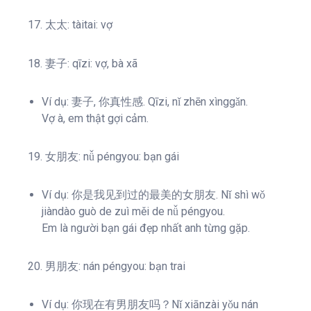
17. 太太: tàitai: vợ
18. 妻子: qīzi: vợ, bà xã
Ví dụ: 妻子, 你真性感. Qīzi, nǐ zhēn xìnggǎn.
Vợ à, em thật gợi cảm.
19. 女朋友: nǚ péngyou: bạn gái
Ví dụ: 你是我见到过的最美的女朋友. Nǐ shì wǒ
jiàndào guò de zuì měi de nǚ péngyou.
Em là người bạn gái đẹp nhất anh từng gặp.
20. 男朋友: nán péngyou: bạn trai
Ví dụ: 你现在有男朋友吗？Nǐ xiānzài yǒu nán