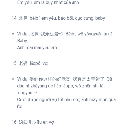
Em yêu, em là duy nhất của anh.
14. 北鼻: běibí: em yêu, bảo bối, cục cưng, baby
Ví dụ: 北鼻, 我永远爱你. Běibí, wǒ yǒngyuǎn ài nǐ.
Baby,
Anh mãi mãi yêu em.
15. 老婆: lǎopó: vợ,
Ví dụ: 娶到你这样的好老婆, 我真是太幸运了. Qǔ
dào nǐ zhēyàng de hǎo lǎopó, wǒ zhēn shì tài
xìngyùn le.
Cưới được người vợ tốt như em, anh may mắn quá
rồi.
16. 媳妇儿: xífu er: vợ