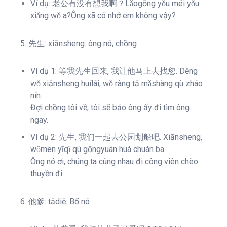
Ví dụ: 老公有没有想我啊？Lǎogōng yǒu méi yǒu
xiǎng wǒ a?Ông xã có nhớ em không vậy?
5. 先生: xiānsheng: ông nó, chồng
Ví dụ 1: 等我先生回来, 我让他马上去找您. Děng
wǒ xiānsheng huílái, wǒ ràng tā mǎshàng qù zháo
nín.
Đợi chồng tôi về, tôi sẽ bảo ông ấy đi tìm ông
ngay.
Ví dụ 2: 先生, 我们一起去公园划船吧. Xiānsheng,
wǒmen yīqǐ qù gōngyuán huá chuán ba.
Ông nó ơi, chúng ta cùng nhau đi công viên chèo
thuyền đi.
6. 他爹: tādiē: Bố nó