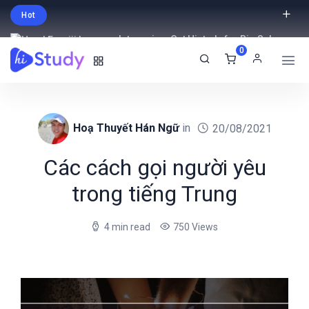
Hot
Intro price. Get Histudy for Big Sale
0
-95% off.
English
USD
Hoạ Thuyết Hán Ngữ
in
20/08/2021
Các cách gọi người yêu
trong tiếng Trung
4 min read
750 Views