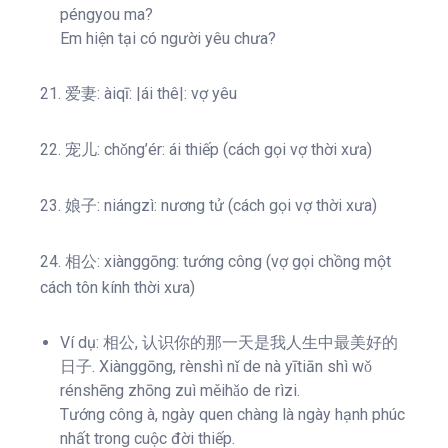
péngyou ma?
Em hiện tại có người yêu chưa?
21. 爱妻: àiqī: |ái thê|: vợ yêu
22. 宠儿: chǒng’ér: ái thiếp (cách gọi vợ thời xưa)
23. 娘子: niángzì: nương tử (cách gọi vợ thời xưa)
24. 相公: xiànggōng: tướng công (vợ gọi chồng một
cách tôn kính thời xưa)
Ví dụ: 相公, 认识你的那一天是我人生中最美好的
日子. Xiànggōng, rènshì nǐ de nà yītiān shì wǒ
rénshēng zhōng zuì měihǎo de rìzi.
Tướng công à, ngày quen chàng là ngày hạnh phúc
nhất trong cuộc đời thiếp.