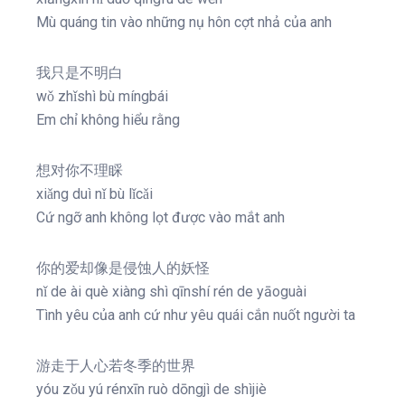
Mù quáng tin vào những nụ hôn cợt nhả của anh
我只是不明白
wǒ zhǐshì bù míngbái
Em chỉ không hiểu rằng
想对你不理睬
xiǎng duì nǐ bù lǐcǎi
Cứ ngỡ anh không lọt được vào mắt anh
你的爱却像是侵蚀人的妖怪
nǐ de ài què xiàng shì qīnshí rén de yāoguài
Tình yêu của anh cứ như yêu quái cắn nuốt người ta
游走于人心若冬季的世界
yóu zǒu yú rénxīn ruò dōngjì de shìjiè