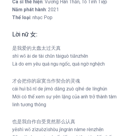
Ca sĩ thể hiện
: Vương Hân Thần, Tô Tinh Tiệp
Năm phát hành
: 2021
Thể loại
: nhạc Pop
Lời nữ 女:
是我爱的太蠢太过天真
shì wǒ ài de tài chǔn tàiguò tiānzhēn
Là do em yêu quá ngu ngốc, quá ngờ nghệch
才会把你的寂寞当作契合的灵魂
cái huì bǎ nǐ de jìmò dāng zuò qìhé de línghún
Mới có thể xem sự yên lặng của anh trở thành tâm
linh tương thông
也是我自作自受竟然那么认真
yěshì wǒ zìzuòzìshòu jìngrán nàme rènzhēn