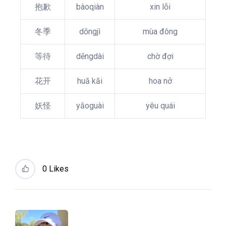
抱歉
bàoqiàn
xin lỗi
冬季
dōngjì
mùa đông
等待
děngdài
chờ đợi
花开
huā kāi
hoa nở
妖怪
yāoguài
yêu quái
0
Likes