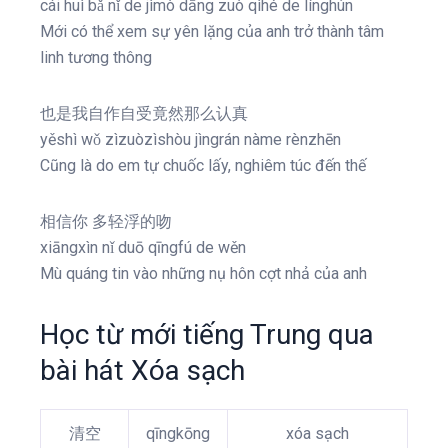
cái huì bǎ nǐ de jìmò dāng zuò qìhé de línghún
Mới có thể xem sự yên lặng của anh trở thành tâm
linh tương thông
也是我自作自受竟然那么认真
yěshì wǒ zìzuòzìshòu jìngrán nàme rènzhēn
Cũng là do em tự chuốc lấy, nghiêm túc đến thế
相信你 多轻浮的吻
xiāngxìn nǐ duō qīngfú de wěn
Mù quáng tin vào những nụ hôn cợt nhả của anh
Học từ mới tiếng Trung qua
bài hát Xóa sạch
清空
qīngkōng
xóa sạch