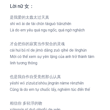
Lời nữ 女：
是我爱的太蠢太过天真
shì wǒ ài de tài chǔn tàiguò tiānzhēn
Là do em yêu quá ngu ngốc, quá ngờ nghệch
才会把你的寂寞当作契合的灵魂
cái huì bǎ nǐ de jìmò dāng zuò qìhé de línghún
Mới có thể xem sự yên lặng của anh trở thành tâm
linh tương thông
也是我自作自受竟然那么认真
yěshì wǒ zìzuòzìshòu jìngrán nàme rènzhēn
Cũng là do em tự chuốc lấy, nghiêm túc đến thế
相信你 多轻浮的吻
xiāngxìn nǐ duō qīngfú de wěn