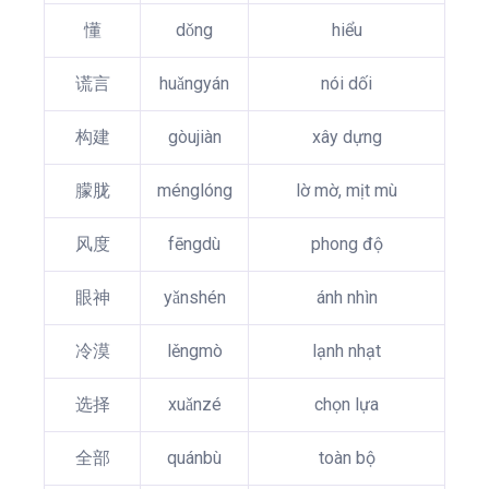
懂
dǒng
hiểu
谎言
huǎngyán
nói dối
构建
gòujiàn
xây dựng
朦胧
ménglóng
lờ mờ, mịt mù
风度
fēngdù
phong độ
眼神
yǎnshén
ánh nhìn
冷漠
lěngmò
lạnh nhạt
选择
xuǎnzé
chọn lựa
全部
quánbù
toàn bộ