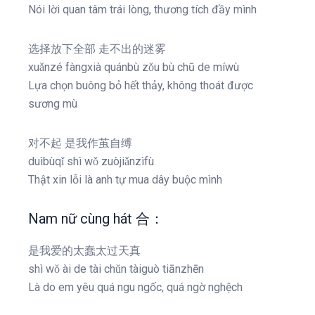
Nói lời quan tâm trái lòng, thương tích đầy mình
选择放下全部 走不出的迷雾
xuǎnzé fàngxià quánbù zǒu bù chū de míwù
Lựa chọn buông bỏ hết thảy, không thoát được
sương mù
对不起 是我作茧自缚
duìbùqǐ shì wǒ zuòjiǎnzìfù
Thật xin lỗi là anh tự mua dây buộc mình
Nam nữ cùng hát 合：
是我爱的太蠢太过天真
shì wǒ ài de tài chǔn tàiguò tiānzhēn
Là do em yêu quá ngu ngốc, quá ngờ nghệch