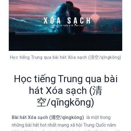
Học tiếng Trung qua bài hát Xóa sạch (清空/qīngkōng)
Học tiếng Trung qua bài
hát Xóa sạch (清
空/qīngkōng)
Bài hát Xóa sạch (清空/qīngkōng)
là một trong
những bài hát hot nhất mạng xã hội Trung Quốc năm