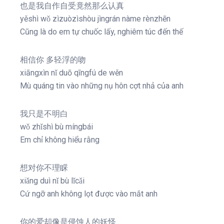
也是我自作自受竟然那么认真
yěshì wǒ zìzuòzìshòu jìngrán nàme rènzhēn
Cũng là do em tự chuốc lấy, nghiêm túc đến thế
相信你 多轻浮的吻
xiāngxìn nǐ duō qīngfú de wěn
Mù quáng tin vào những nụ hôn cợt nhả của anh
我只是不明白
wǒ zhǐshì bù míngbái
Em chỉ không hiểu rằng
想对你不理睬
xiǎng duì nǐ bù lǐcǎi
Cứ ngỡ anh không lọt được vào mắt anh
你的爱却像是侵蚀人的妖怪