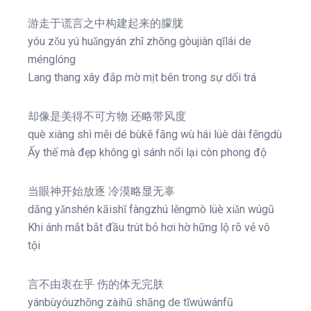
游走于谎言之中构建起来的朦胧
yóu zǒu yú huǎngyán zhī zhōng gòujiàn qǐlái de
ménglóng
Lang thang xây đắp mờ mịt bên trong sự dối trá
却像是美得不可方物 还略带风度
què xiàng shì měi dé bùkě fāng wù hái lüè dài fēngdù
Ấy thế mà đẹp không gì sánh nổi lại còn phong độ
当眼神开始放逐 冷漠略显无辜
dāng yǎnshén kāishǐ fàngzhú lěngmò lüè xiǎn wúgū
Khi ánh mắt bắt đầu trút bỏ hơi hờ hững lộ rõ vẻ vô
tội
言不由衷在乎 伤的体无完肤
yánbùyóuzhōng zàihū shāng de tǐwúwánfū