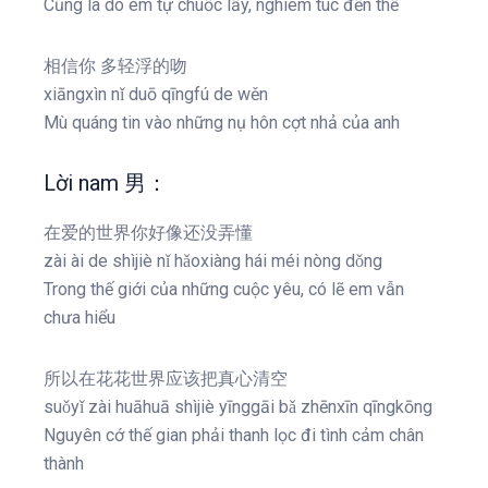
Cũng là do em tự chuốc lấy, nghiêm túc đến thế
相信你 多轻浮的吻
xiāngxìn nǐ duō qīngfú de wěn
Mù quáng tin vào những nụ hôn cợt nhả của anh
Lời nam 男：
在爱的世界你好像还没弄懂
zài ài de shìjiè nǐ hǎoxiàng hái méi nòng dǒng
Trong thế giới của những cuộc yêu, có lẽ em vẫn
chưa hiểu
所以在花花世界应该把真心清空
suǒyǐ zài huāhuā shìjiè yīnggāi bǎ zhēnxīn qīngkōng
Nguyên cớ thế gian phải thanh lọc đi tình cảm chân
thành