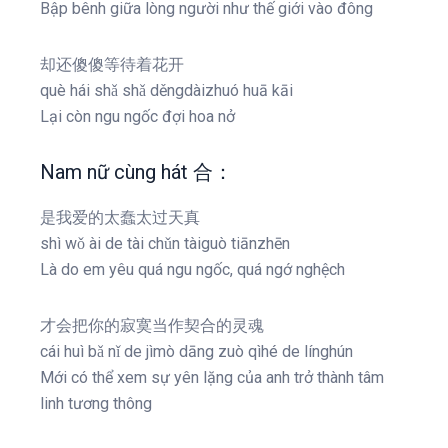
Bập bênh giữa lòng người như thế giới vào đông
却还傻傻等待着花开
què hái shǎ shǎ děngdàizhuó huā kāi
Lại còn ngu ngốc đợi hoa nở
Nam nữ cùng hát 合：
是我爱的太蠢太过天真
shì wǒ ài de tài chǔn tàiguò tiānzhēn
Là do em yêu quá ngu ngốc, quá ngớ nghệch
才会把你的寂寞当作契合的灵魂
cái huì bǎ nǐ de jìmò dāng zuò qìhé de línghún
Mới có thể xem sự yên lặng của anh trở thành tâm
linh tương thông