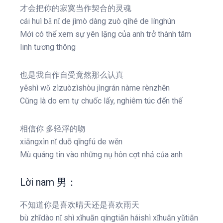
才会把你的寂寞当作契合的灵魂
cái huì bǎ nǐ de jìmò dàng zuò qìhé de línghún
Mới có thể xem sự yên lặng của anh trở thành tâm
linh tương thông
也是我自作自受竟然那么认真
yěshì wǒ zìzuòzìshòu jìngrán nàme rènzhēn
Cũng là do em tự chuốc lấy, nghiêm túc đến thế
相信你 多轻浮的吻
xiāngxìn nǐ duō qīngfú de wěn
Mù quáng tin vào những nụ hôn cợt nhả của anh
Lời nam 男：
不知道你是喜欢晴天还是喜欢雨天
bù zhīdào nǐ shì xǐhuān qíngtiān háishì xǐhuān yǔtiān