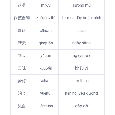
迷雾
míwù
sương mù
作茧自缚
zuòjiǎnzìfù
tự mua dây buộc mình
喜欢
xǐhuān
thích
晴天
qíngtiān
ngày nắng
雨天
yǔtiān
ngày mưa
口味
kǒuwèi
khẩu vị
爱好
àihào
sở thích
约会
yuēhuì
hẹn hò, yêu đương
见面
jiànmiàn
gặp gỡ