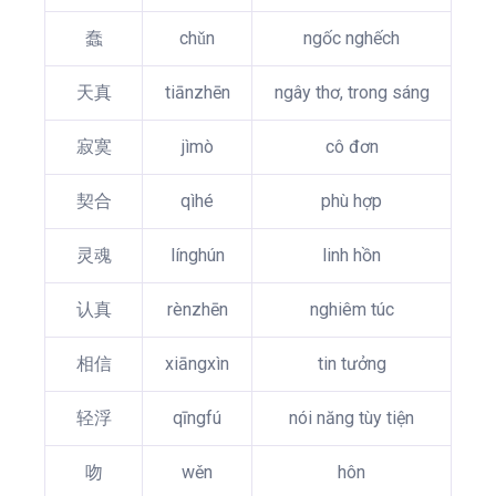
蠢
chǔn
ngốc nghếch
天真
tiānzhēn
ngây thơ, trong sáng
寂寞
jìmò
cô đơn
契合
qìhé
phù hợp
灵魂
línghún
linh hồn
认真
rènzhēn
nghiêm túc
相信
xiāngxìn
tin tưởng
轻浮
qīngfú
nói năng tùy tiện
吻
wěn
hôn