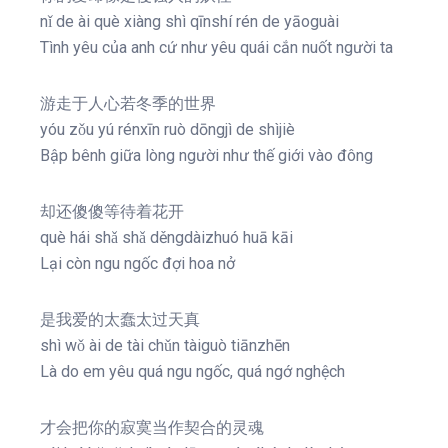
nǐ de ài què xiàng shì qīnshí rén de yāoguài
Tình yêu của anh cứ như yêu quái cắn nuốt người ta
游走于人心若冬季的世界
yóu zǒu yú rénxīn ruò dōngjì de shìjiè
Bập bênh giữa lòng người như thế giới vào đông
却还傻傻等待着花开
què hái shǎ shǎ děngdàizhuó huā kāi
Lại còn ngu ngốc đợi hoa nở
是我爱的太蠢太过天真
shì wǒ ài de tài chǔn tàiguò tiānzhēn
Là do em yêu quá ngu ngốc, quá ngớ nghệch
才会把你的寂寞当作契合的灵魂