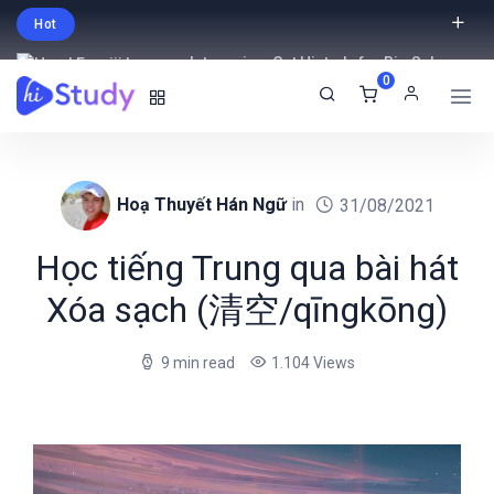
Hot
Intro price. Get Histudy for Big Sale
0
-95% off.
English
USD
Hoạ Thuyết Hán Ngữ
in
31/08/2021
Học tiếng Trung qua bài hát
Xóa sạch (清空/qīngkōng)
9 min read
1.104 Views