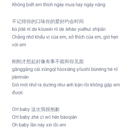
Không biết em thích ngày mưa hay ngày nắng
不记得你的口味你的爱好约会时间
bù jìdé nǐ de kǒuwèi nǐ de àihào yuēhuì shíjiān
Chẳng nhớ khẩu vị của em, sở thích của em, giờ hẹn
với em
刚刚才想起好像有事不能和你见面
gānggāng cái xiǎngqǐ hǎoxiàng yǒushì bùnéng hé nǐ
jiànmiàn
Giờ mới nhớ ra dường như anh bận rồi không gặp em
được
OH baby 这次我很抱歉
OH baby zhè cì wǒ hěn bàoqiàn
Oh baby lần này xin lỗi em