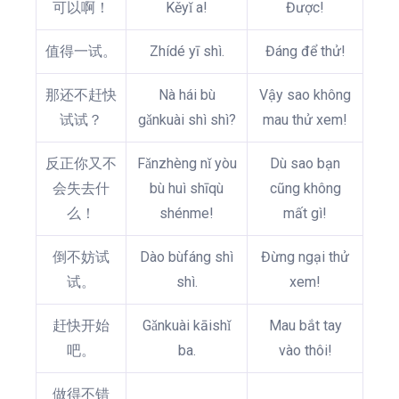
可以啊！
Kěyǐ a!
Được!
值得一试。
Zhídé yī shì.
Đáng để thử!
那还不赶快
Nà hái bù
Vậy sao không
试试？
gǎnkuài shì shì?
mau thử xem!
反正你又不
Fǎnzhèng nǐ yòu
Dù sao bạn
会失去什
bù huì shīqù
cũng không
么！
shénme!
mất gì!
倒不妨试
Dào bùfáng shì
Đừng ngại thử
试。
shì.
xem!
赶快开始
Gǎnkuài kāishǐ
Mau bắt tay
吧。
ba.
vào thôi!
做得不错