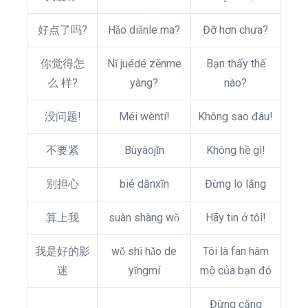
好点了吗?
Hǎo diǎnle ma?
Đỡ hơn chưa?
你觉得怎
Nǐ juédé zěnme
Bạn thấy thế
么 样?
yàng?
nào?
没问题!
Méi wèntí!
Không sao đâu!
不要紧
Bùyàojǐn
Không hề gì!
别担心
bié dānxīn
Đừng lo lắng
算上我
suàn shàng wǒ
Hãy tin ở tôi!
我是好的影
wǒ shì hǎo de
Tôi là fan hâm
迷
yǐngmí
mộ của bạn đó
Đừng căng