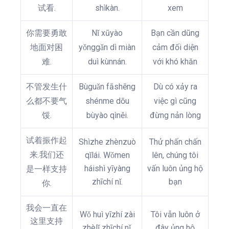
试看.
shìkàn.
xem
你需要勇敢
Nǐ xūyào
Bạn cần dũng
地面对困
yǒnggǎn dì miàn
cảm đối diện
难.
duì kùnnán.
với khó khăn
不管发生什
Bùguǎn fāshēng
Dù có xảy ra
么都不要气
shénme dōu
việc gì cũng
馁.
bùyào qìněi.
đừng nản lòng
试着振作起
Shìzhe zhènzuò
Thử phấn chấn
来.我们还
qǐlái. Wǒmen
lên, chúng tôi
háishì yīyàng
vấn luôn ủng hộ
是一样支持
zhīchí nǐ.
bạn
你.
我会一直在
Wǒ huì yīzhí zài
Tôi vẫn luôn ở
这里支持
zhèlǐ zhīchí nǐ,
đây ủng hộ