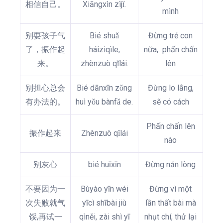
相信自己。
Xiāngxìn zìjǐ.
mình
别耍孩子气
Bié shuǎ
Đừng trẻ con
了，振作起
háiziqìle,
nữa, phấn chấn
来。
zhènzuò qǐlái.
lên
别担心总会
Bié dānxīn zǒng
Đừng lo lắng,
有办法的。
huì yǒu bànfǎ de.
sẽ có cách
Phấn chấn lên
振作起来
Zhènzuò qǐlái
nào
别灰心
bié huīxīn
Đừng nản lòng
不要因为一
Bùyào yīn wéi
Đừng vì một
次失败就气
yīcì shībài jiù
lần thất bài mà
馁,再试一
qìněi, zài shì yī
nhụt chí, thử lại