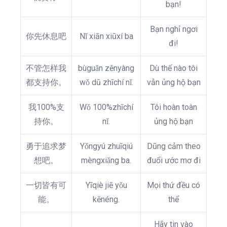
bạn!
Bạn nghỉ ngơi
你先休息吧
Nǐ xiān xiūxí ba
đi!
不管怎样我
bùguǎn zěnyàng
Dù thế nào tôi
都支持你。
wǒ dū zhīchí nǐ.
vẫn ủng hộ bạn
我100%支
Wǒ 100%zhīchí
Tôi hoàn toàn
持你。
nǐ.
ủng hộ bạn
勇于追求梦
Yǒngyú zhuīqiú
Dũng cảm theo
想吧。
mèngxiǎng ba.
đuổi ước mơ đi
一切皆有可
Yīqiè jiē yǒu
Mọi thứ đều có
能。
kěnéng.
thể
Hãy tin vào