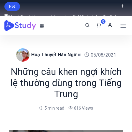
Hot
Intro price. Get Histudy for Big Sale
0
-95% off.
English
USD
Hoạ Thuyết Hán Ngữ
in
05/08/2021
Những câu khen ngợi khích
lệ thường dùng trong Tiếng
Trung
5 min read
616 Views