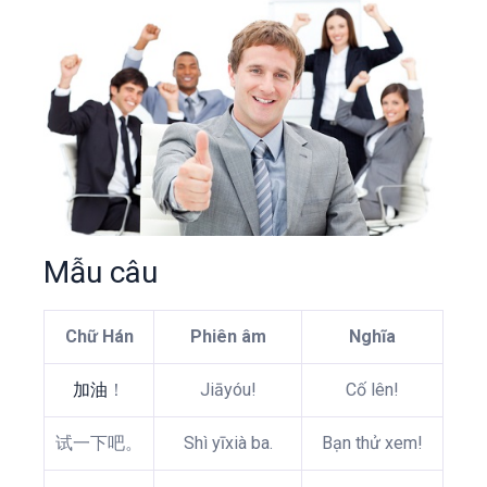
Mẫu câu
Chữ Hán
Phiên âm
Nghĩa
加油
！
Jiāyóu!
Cố lên!
试一下吧。
Shì yīxià ba.
Bạn thử xem!