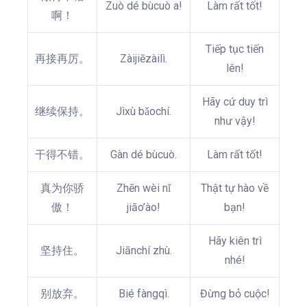
Zuò dé bùcuò a!
Làm rất tốt!
啊！
Tiếp tục tiến
再接再厉。
Zàijiēzàilì.
lên!
Hãy cứ duy trì
继续保持。
Jìxù bǎochí.
như vậy!
干得不错。
Gàn dé bùcuò.
Làm rất tốt!
真为你骄
Zhēn wèi nǐ
Thật tự hào về
傲！
jiāo’ào!
bạn!
Hãy kiên trì
坚持住。
Jiānchí zhù.
nhé!
别放弃。
Bié fàngqì.
Đừng bỏ cuộc!