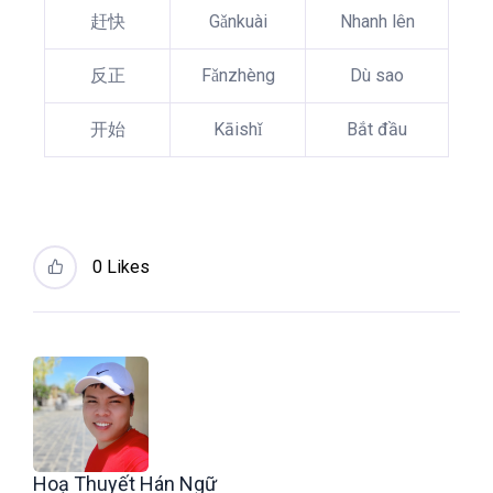
赶快
Gǎnkuài
Nhanh lên
反正
Fǎnzhèng
Dù sao
开始
Kāishǐ
Bắt đầu
0
Likes
Hoạ Thuyết Hán Ngữ