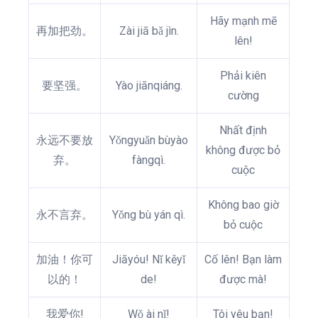
Hãy mạnh mẽ
再加把劲。
Zài jiā bǎ jìn.
lên!
Phải kiên
要坚强。
Yào jiānqiáng.
cường
Nhất định
永远不要放
Yǒngyuǎn bùyào
không được bỏ
弃。
fàngqì.
cuộc
Không bao giờ
永不言弃。
Yǒng bù yán qì.
bỏ cuộc
加油！你可
Jiāyóu! Nǐ kěyǐ
Cố lên! Bạn làm
以的！
de!
được mà!
我爱你!
Wǒ ài nǐ!
Tôi yêu bạn!