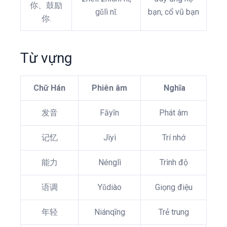
你、鼓励
gǔlì nǐ.
bạn, cổ vũ bạn
你.
Từ vựng
Chữ Hán
Phiên âm
Nghĩa
发音
Fāyīn
Phát âm
记忆
Jìyì
Trí nhớ
能力
Nénglì
Trình độ
语调
Yǔdiào
Giọng điệu
年轻
Niánqīng
Trẻ trung