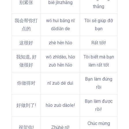
别紧张
bié jǐnzhāng
thẳng
我会帮你打
wǒ huì bāng nǐ
Tôi sẽ giúp đỡ
点的
dǎdiǎn de
bạn
这很好
zhè hěn hǎo
Rất tốt!
我知道, 好
wǒ zhīdào, hǎo
Tôi biết mà bạn
做很好
zuò hěn hǎo
làm rất tốt
Bạn làm đúng
你做得对
nǐ zuò dé duì
rồi
Bạn làm được
好做到了!
hǎo zuò dàole!
rồi!
Chúc mừng
祝贺你!
Zhùhè nǐ!