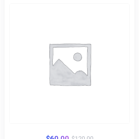
$
60.00
$
120.00