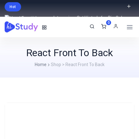
Hot
Intro price. Get Histudy for Big Sale
0
-95% off.
English
USD
React Front To Back
Home
Shop
>
React Front To Back