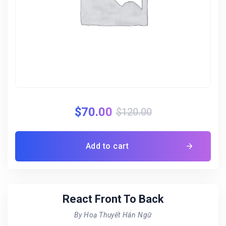
$
70.00
$
120.00
Add to cart
React Front To Back
By Hoạ Thuyết Hán Ngữ