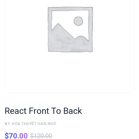
React Front To Back
BY: HOẠ THUYẾT HÁN NGỮ
$
70.00
$
120.00