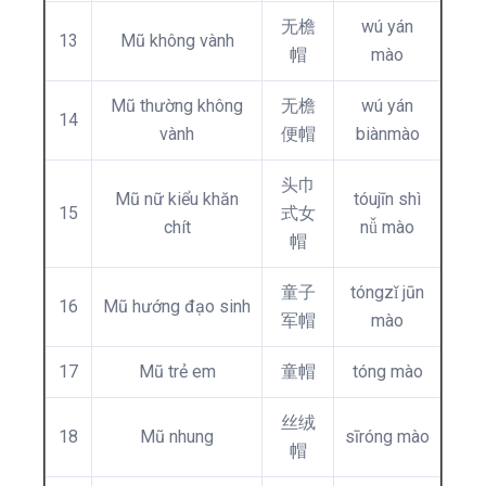
无檐
wú yán
13
Mũ không vành
帽
mào
Mũ thường không
无檐
wú yán
14
vành
便帽
biànmào
头巾
Mũ nữ kiểu khăn
tóujīn shì
15
式女
chít
nǚ mào
帽
童子
tóngzǐ jūn
16
Mũ hướng đạo sinh
军帽
mào
17
Mũ trẻ em
童帽
tóng mào
丝绒
18
Mũ nhung
sīróng mào
帽