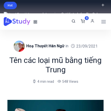
Hot
Intro price. Get Histudy for Big Sale
0
-95% off.
English
USD
Hoạ Thuyết Hán Ngữ
in
23/09/2021
Tên các loại mũ bằng tiếng
Trung
4 min read
548 Views