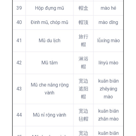
39
Hộp đựng mũ
帽盒
mào hé
40
Đinh mũ, chóp mũ
帽顶
mào dǐng
旅行
41
Mũ du lịch
lǚxíng mào
帽
淋浴
42
Mũ tắm
línyù mào
帽
宽边
kuān biān
Mũ che nắng rộng
43
遮阳
zhēyáng
vành
帽
mào
宽边
kuān biān
44
Mũ nỉ rộng vành
毡帽
zhān mào
宽边
kuān biān