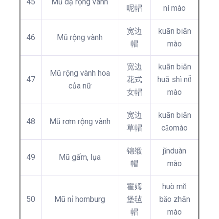
45
Mũ dạ rộng vành
呢帽
ní mào
宽边
kuān biān
46
Mũ rộng vành
帽
mào
宽边
kuān biān
Mũ rộng vành hoa
47
花式
huā shì nǚ
của nữ
女帽
mào
宽边
kuān biān
48
Mũ rơm rộng vành
草帽
cǎomào
锦缎
jǐnduàn
49
Mũ gấm, lụa
帽
mào
霍姆
huò mǔ
50
Mũ nỉ homburg
堡毡
bǎo zhān
帽
mào