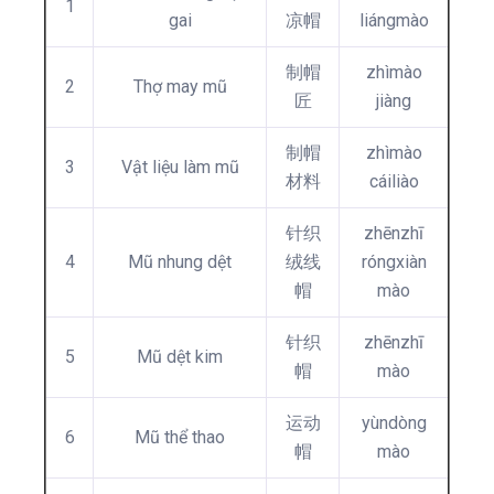
1
gai
凉帽
liángmào
制帽
zhìmào
2
Thợ may mũ
匠
jiàng
制帽
zhìmào
3
Vật liệu làm mũ
材料
cáiliào
针织
zhēnzhī
4
Mũ nhung dệt
绒线
róngxiàn
帽
mào
针织
zhēnzhī
5
Mũ dệt kim
帽
mào
运动
yùndòng
6
Mũ thể thao
帽
mào