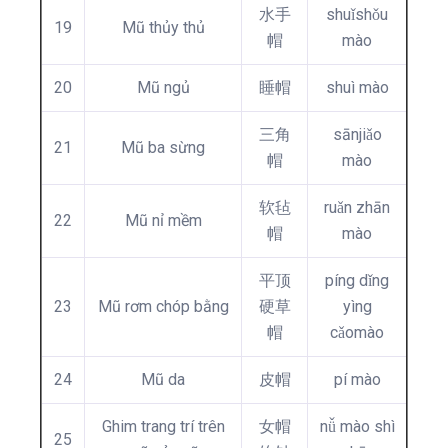
水手
shuǐshǒu
19
Mũ thủy thủ
帽
mào
20
Mũ ngủ
睡帽
shuì mào
三角
sānjiǎo
21
Mũ ba sừng
帽
mào
软毡
ruǎn zhān
22
Mũ nỉ mềm
帽
mào
平顶
píng dǐng
23
Mũ rơm chóp bằng
硬草
yìng
帽
cǎomào
24
Mũ da
皮帽
pí mào
Ghim trang trí trên
女帽
nǚ mào shì
25