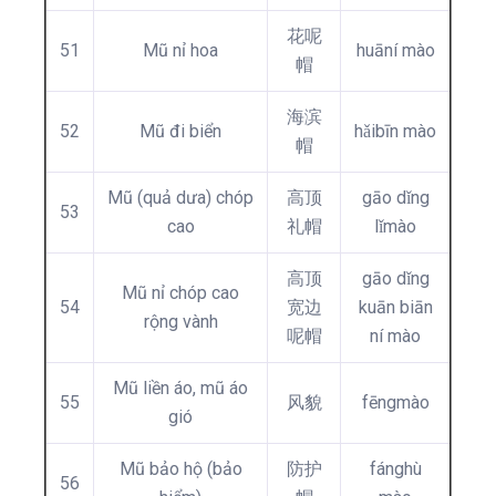
花呢
51
Mũ nỉ hoa
huāní mào
帽
海滨
52
Mũ đi biển
hǎibīn mào
帽
Mũ (quả dưa) chóp
高顶
gāo dǐng
53
cao
礼帽
lǐmào
高顶
gāo dǐng
Mũ nỉ chóp cao
54
宽边
kuān biān
rộng vành
呢帽
ní mào
Mũ liền áo, mũ áo
55
风貌
fēngmào
gió
Mũ bảo hộ (bảo
防护
fánghù
56