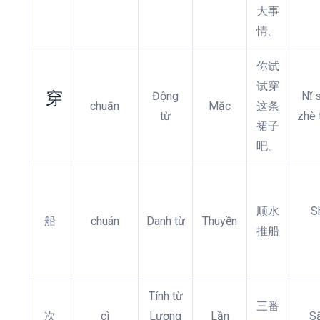
大事
情。
你试
试穿
穿
Động
Nǐ 
chuān
Mặc
这条
từ
zhè 
裙子
吧。
顺水
S
船
chuán
Danh từ
Thuyền
推船
Tính từ
三番
次
cì
Lượng
Lần
Sā