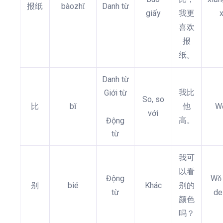
报纸
bàozhǐ
Danh từ
giấy
我更
x
喜欢
报
纸。
Danh từ
我比
Giới từ
So, so
比
bǐ
他
Wǒ
với
高。
Động
từ
我可
以看
Động
Wǒ 
别
bié
Khác
别的
từ
de
颜色
吗？