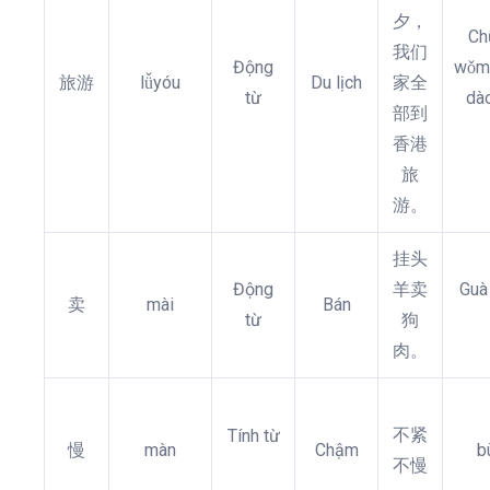
夕，
Chū
我们
Động
wǒme
旅游
lǚyóu
Du lịch
家全
từ
dà
部到
香港
旅
游。
挂头
Động
羊卖
Guà
卖
mài
Bán
từ
狗
肉。
不紧
Tính từ
慢
màn
Chậm
b
不慢