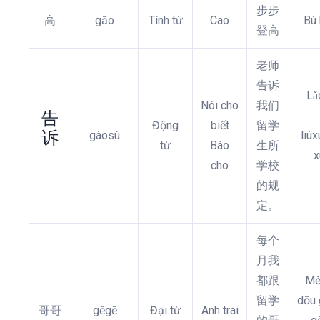
步步
高
gāo
Tính từ
Cao
Bù
登高
老师
告诉
Lǎ
Nói cho
我们
告
Động
biết
留学
诉
gàosù
liú
từ
Báo
生所
x
cho
学校
的规
定。
每个
月我
都跟
Mě
留学
dōu 
哥哥
gēgē
Đại từ
Anh trai