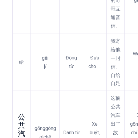
的哥
g
哥互
通音
信。
我寄
给他
Wǒ
Động
Đưa
gěi
一封
给
jǐ
từ
cho ….
信。
自给
自足
这辆
公共
汽车
公
共
Xe
出了
gōn
gōnggòng
汽
Danh từ
buýt,
故
chū
qìchē