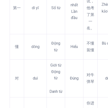
试，
Zhè 
nhất
第一
dì yī
Số từ
他考
kǎol
Lần
了第
đầu
一
名。
Động
不懂
Bù 
懂
dǒng
Hiểu
từ
装懂
Giới từ
Động
对牛
từ
对
duì
Đúng
d
弹琴
Danh từ
你进