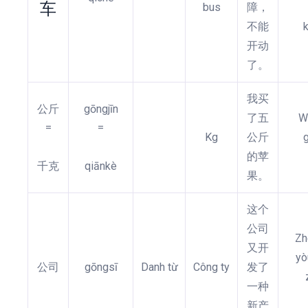
车
bus
障，
不能
开动
了。
我买
公斤
gōngjīn
了五
W
=
=
Kg
公斤
的苹
千克
qiānkè
果。
这个
公司
Zh
又开
yò
公司
gōngsī
Danh từ
Công ty
发了
一种
新产