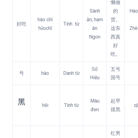
懒做
Sành
的
Hào
hào chī
ăn; ham
货。
好吃
Tính từ
hǎochī
ăn
这东
Zhè
Ngon
西真
好
吃。
Số
五号
号
hào
Danh từ
Hiệu
国号
黑
Màu
起早
hēi
Tính từ
q
đen
摸黑
红男