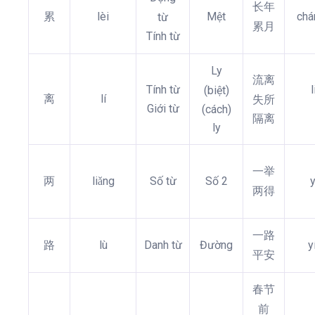
长年
累
lèi
Mệt
chá
từ
累月
Tính từ
Ly
流离
Tính từ
(biệt)
离
lí
失所
Giới từ
(cách)
隔离
ly
一举
两
liǎng
Số từ
Số 2
y
两得
一路
路
lù
Danh từ
Đường
y
平安
春节
前