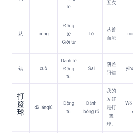
五次
từ
Động
从善
从
cóng
Từ
có
từ
而流
Giới từ
Danh từ
阴差
错
cuò
Sai
yīn
Động
阳错
từ
我的
打
爱好
篮
Động
Đánh
Wǒ 
dǎ lánqiú
是打
球
từ
bóng rổ
篮
球。