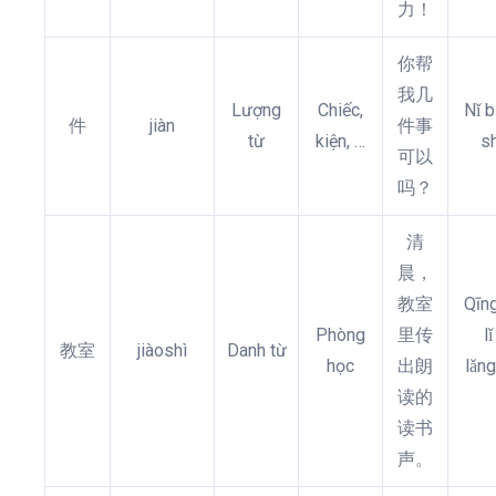
力！
你帮
我几
Lượng
Chiếc,
Nǐ b
件
jiàn
件事
từ
kiện, …
s
可以
吗？
清
晨，
教室
Qīng
Phòng
里传
l
教室
jiàoshì
Danh từ
học
出朗
lǎn
读的
读书
声。