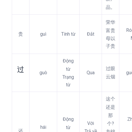
品。
荣华
Ró
富贵
贵
guì
Tính từ
Đắt
母以
子贵
Động
过
过眼
từ
guò
Qua
gu
云烟
Trạng
từ
这个
还是
那
Động
Zh
Với
个?
hái
từ
还
Trả về
衣锦