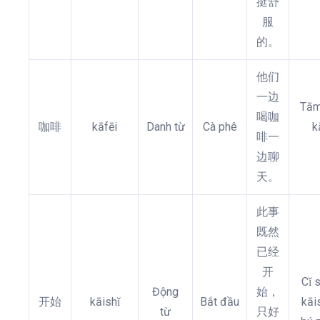
挺舒
服
的。
他们
一边
Tām
喝咖
咖啡
kāfēi
Danh từ
Cà phê
k
啡一
边聊
天。
此事
既然
已经
开
Cǐ s
Động
始，
开始
kāishǐ
Bắt đầu
kāis
từ
只好