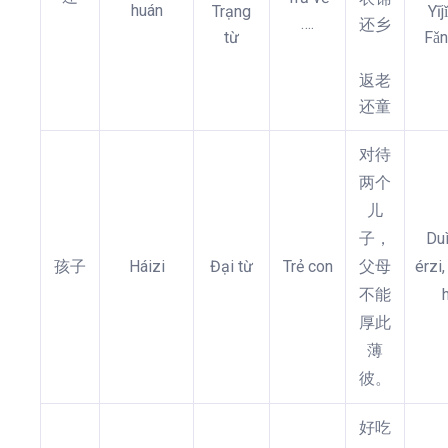
huán
Trạng
Yī
….
还乡
từ
Fǎn
返老
还童
对待
两个
儿
子，
Duì
孩子
Háizi
Đại từ
Trẻ con
父母
érzi
不能
厚此
薄
彼。
好吃