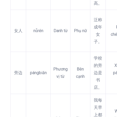
高。
泛称
成年
女人
nǚrén
Danh từ
Phụ nữ
女
ché
子。
学校
的旁
X
Phương
Bên
旁边
pángbiān
边是
pá
vị từ
cạnh
书
店。
我每
天早
W
上都