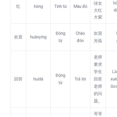
h
绿女
红
hóng
Tính từ
Màu đỏ
d
大红
大紫
Động
Chào
欢迎
欢迎
huānyíng
từ
đón
光临
老师
要求
学生
Lǎ
Động
回答
huídá
Trả lời
回答
xué
từ
老师
lǎo
的问
题。
哥哥