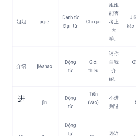
姐姐
能否
Danh từ
Jiě
姐姐
jiějie
Chị gái
考上
Đại từ
kǎo 
大
学。
请你
Động
Giới
自我
Q
介绍
jièshào
từ
thiệu
介
绍。
Tiến
进
Động
不进
jìn
(vào)
từ
则退
Động
远近
từ