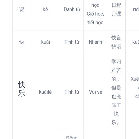
học
日程
课
kè
Danh từ
rì
Giờ học;
月课
tiết học
快言
快
kuài
Tính từ
Nhanh
ku
快语
学习
难苦
的，
Xué
快
但是
乐
kuàilè
Tính từ
Vui vẻ
也充
c
满了
快
乐。
Động