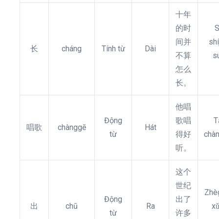
十年
的时
S
间并
shí
长
cháng
Tính từ
Dài
不算
s
怎么
长。
他唱
Động
歌唱
T
唱歌
chànggē
Hát
từ
得好
chàn
听。
这个
世纪
Zhèg
Động
出了
出
chū
Ra
xǔ
từ
许多