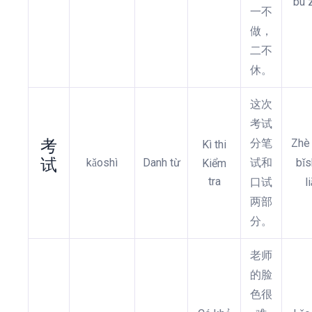
bú z
一不
做，
二不
休。
这次
考试
考
分笔
Zhè 
Kì thi
试
kǎoshì
Danh từ
试和
bǐs
Kiểm
tra
口试
l
两部
分。
老师
的脸
色很