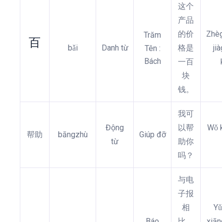
这个
产品
的价
Zhèg
Trăm
百
bǎi
Danh từ
格是
ji
Tên :
Bách
一百
块
钱。
我可
Động
以帮
Wǒ 
帮助
bāngzhù
Giúp đỡ
từ
助你
吗？
与电
子报
相
Yǔ
Báo
比，
xiān