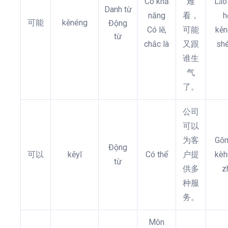
Có khả
难
Lǎo
Danh từ
năng
看，
h
可能
kěnéng
Động
Có lẽ,
可能
kěn
từ
chắc là
又跟
shé
谁生
气
了。
公司
可以
为客
Gōn
Động
可以
kěyǐ
Có thể
户提
kèh
từ
供多
z
种服
务。
Môn