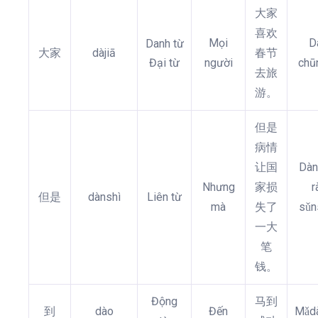
大家
喜欢
Mọi
D
Danh từ
大家
dàjiā
春节
Đại từ
người
chūn
去旅
游。
但是
病情
让国
Dàn
Nhưng
家损
r
但是
dànshì
Liên từ
mà
失了
sǔns
一大
笔
钱。
Động
马到
到
dào
Đến
Mǎd