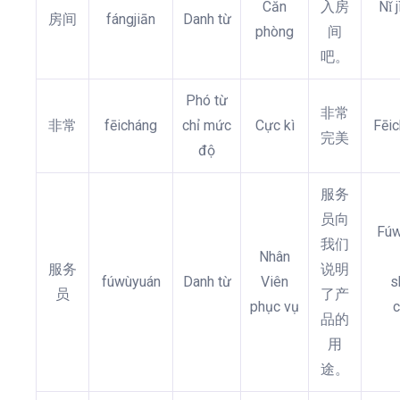
Căn
入房
Nǐ 
房间
fángjiān
Danh từ
phòng
间
吧。
Phó từ
非常
非常
fēicháng
chỉ mức
Cực kì
Fēi
完美
độ
服务
员向
Fúw
我们
Nhân
服务
说明
fúwùyuán
Danh từ
Viên
s
员
了产
phục vụ
c
品的
用
途。