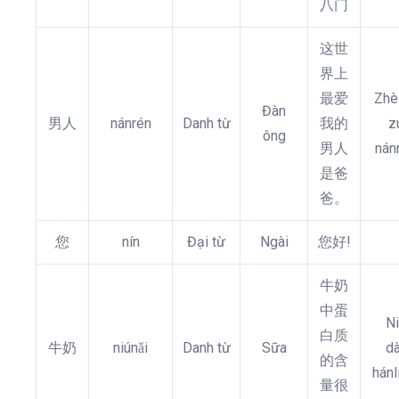
八门
这世
界上
最爱
Zhè
Đàn
男人
nánrén
Danh từ
我的
z
ông
男人
nán
是爸
爸。
您
nín
Đại từ
Ngài
您好!
牛奶
中蛋
Ni
白质
牛奶
niúnǎi
Danh từ
Sữa
dà
的含
hánl
量很