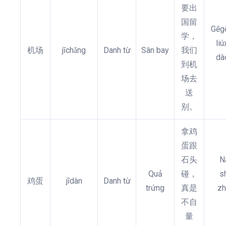
要出
国留
Gēg
学，
li
机场
jīchǎng
Danh từ
Sân bay
我们
dà
到机
场去
送
别。
拿鸡
蛋跟
石头
N
Quả
碰，
s
鸡蛋
jīdàn
Danh từ
trứng
真是
zh
不自
量