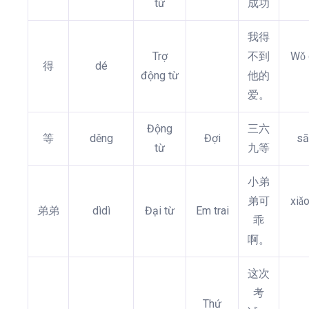
từ
成功
我得
Trợ
不到
Wǒ 
得
dé
động từ
他的
爱。
Động
三六
等
děng
Đợi
sā
từ
九等
小弟
弟可
xiǎo
弟弟
dìdì
Đại từ
Em trai
乖
啊。
这次
考
Thứ