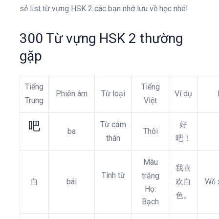
sẻ list từ vựng HSK 2 các bạn nhớ lưu về học nhé!
300 Từ vựng HSK 2 thường
gặp
Tiếng
Tiếng
Phiên âm
Từ loại
Ví dụ
Trung
Việt
吧
Từ cảm
好
ba
Thôi
thán
吧！
Màu
我喜
Tính từ
trắng
白
bái
欢白
Wǒ x
Họ:
色。
Bạch