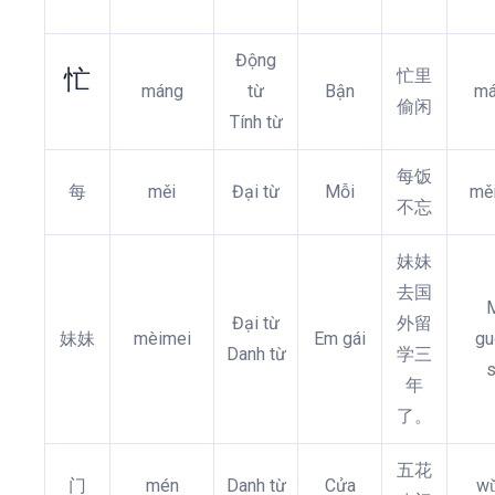
Động
忙
忙里
máng
từ
Bận
má
偷闲
Tính từ
每饭
每
měi
Đại từ
Mỗi
mě
不忘
妹妹
去国
Đại từ
外留
妹妹
mèimei
Em gái
gu
Danh từ
学三
s
年
了。
五花
门
mén
Danh từ
Cửa
w