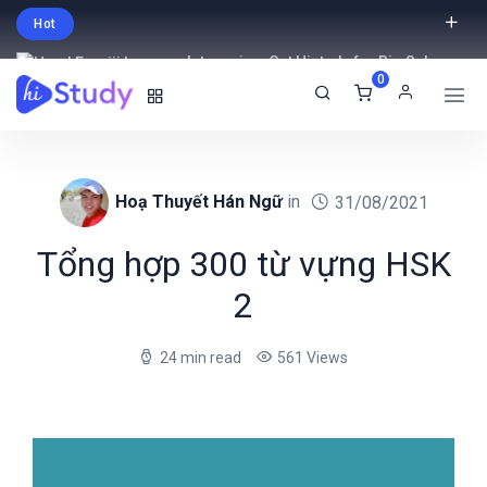
Hot
Intro price. Get Histudy for Big Sale
0
-95% off.
English
USD
Hoạ Thuyết Hán Ngữ
in
31/08/2021
Tổng hợp 300 từ vựng HSK
2
24 min read
561 Views