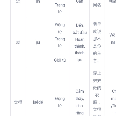
近
jìn
Gần
yuǎ
闻名
Trạng
từ
我早
Động
Đến,
就说
từ
bắt đầu
Wǒ 
那不
Trạng
Hoàn
就
jiù
nà
từ
是你
thành,
thành
的主
tựu.
Giới từ
意。
穿上
妈妈
做的
Cảm
C
衣
Động
thấy,
mā
觉得
juédé
服，
từ
cho
yīf
觉得
rằng