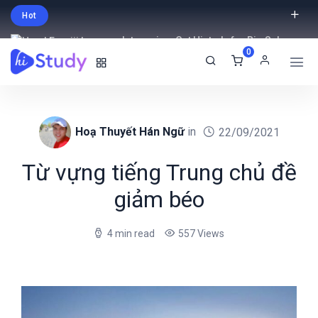
Hot
Intro price. Get Histudy for Big Sale
0
-95% off.
English
USD
Hoạ Thuyết Hán Ngữ
in
22/09/2021
Từ vựng tiếng Trung chủ đề
giảm béo
4 min read
557 Views