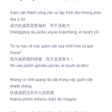
Giảm cân thành công cần có lập trình chứ không phải
duy ý chí
成功的减肥需要编程，而不是毅力
Chénggōng de jiǎnféi xūyào biānchéng, ér bùshì yìlì
Tôi tự hào về việc giảm cân của mình hơn cả giải
Oscar!
我为减肥感到骄傲，而不是奥斯卡！
Wǒ wèi jiǎnféi gǎndào jiāo’ào, ér bùshì àosīkǎ!
Không có vinh quang lâu dài trong việc giảm cân
nhanh chóng
快速减肥没有持久的荣耀
Kuàisù jiǎnféi méiyǒu chíjiǔ de róngyào