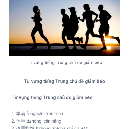
Từ vựng tiếng Trung chủ đề giảm béo
Từ vựng tiếng Trung chủ đề giảm béo
Từ vựng tiếng Trung chủ đề giảm béo
1. 丰满 fēngmǎn: tròn trĩnh
2. 体重 tǐzhòng: cân nặng
3. 体重指数 tǐzhòng zhǐshù: chỉ số BMI