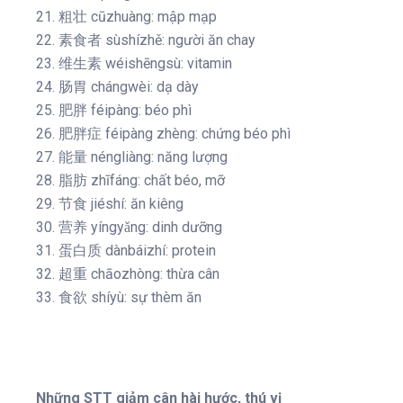
21. 粗壮 cūzhuàng: mập mạp
22. 素食者 sùshízhě: người ăn chay
23. 维生素 wéishēngsù: vitamin
24. 肠胃 chángwèi: dạ dày
25. 肥胖 féipàng: béo phì
26. 肥胖症 féipàng zhèng: chứng béo phì
27. 能量 néngliàng: năng lượng
28. 脂肪 zhīfáng: chất béo, mỡ
29. 节食 jiéshí: ăn kiêng
30. 营养 yíngyǎng: dinh dưỡng
31. 蛋白质 dànbáizhí: protein
32. 超重 chāozhòng: thừa cân
33. 食欲 shíyù: sự thèm ăn
Những STT giảm cân hài hước, thú vị