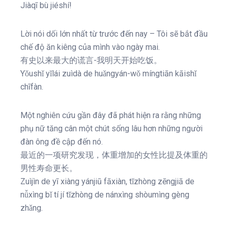
Jiàqī bù jiéshí!
Lời nói dối lớn nhất từ ​​trước đến nay – Tôi sẽ bắt đầu
chế độ ăn kiêng của mình vào ngày mai.
有史以来最大的谎言-我明天开始吃饭。
Yǒushǐ yǐlái zuìdà de huǎngyán-wǒ míngtiān kāishǐ
chīfàn.
Một nghiên cứu gần đây đã phát hiện ra rằng những
phụ nữ tăng cân một chút sống lâu hơn những người
đàn ông đề cập đến nó.
最近的一项研究发现，体重增加的女性比提及体重的
男性寿命更长。
Zuìjìn de yī xiàng yánjiū fāxiàn, tǐzhòng zēngjiā de
nǚxìng bǐ tí jí tǐzhòng de nánxìng shòumìng gèng
zhǎng.