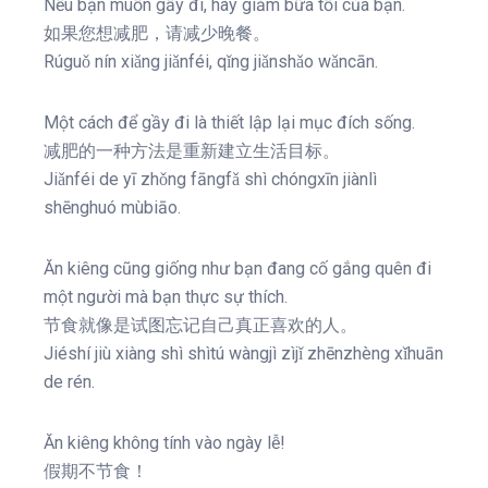
Nếu bạn muốn gầy đi, hãy giảm bữa tối của bạn.
如果您想减肥，请减少晚餐。
Rúguǒ nín xiǎng jiǎnféi, qǐng jiǎnshǎo wǎncān.
Một cách để gầy đi là thiết lập lại mục đích sống.
减肥的一种方法是重新建立生活目标。
Jiǎnféi de yī zhǒng fāngfǎ shì chóngxīn jiànlì
shēnghuó mùbiāo.
Ăn kiêng cũng giống như bạn đang cố gắng quên đi
một người mà bạn thực sự thích.
节食就像是试图忘记自己真正喜欢的人。
Jiéshí jiù xiàng shì shìtú wàngjì zìjǐ zhēnzhèng xǐhuān
de rén.
Ăn kiêng không tính vào ngày lễ!
假期不节食！