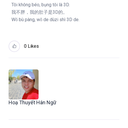
Tôi không béo, bụng tôi là 3D.
我不胖，我的肚子是3D的。
Wǒ bù pàng, wǒ de dùzi shì 3D de.
0
Likes
Hoạ Thuyết Hán Ngữ