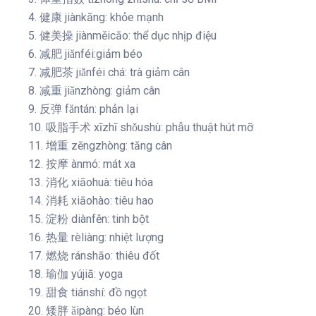
4. 健康 jiànkāng: khỏe mạnh
5. 健美操 jiànměicāo: thể dục nhịp điệu
6. 减肥 jiǎnféi:giảm béo
7. 减肥茶 jiǎnféi chá: trà giảm cân
8. 减重 jiǎnzhòng: giảm cân
9. 反弹 fǎntán: phản lại
10. 吸脂手术 xīzhī shǒushù: phẫu thuật hút mỡ
11. 增重 zēngzhòng: tăng cân
12. 按摩 ànmó: mát xa
13. 消化 xiāohuà: tiêu hóa
14. 消耗 xiāohào: tiêu hao
15. 淀粉 diànfěn: tinh bột
16. 热量 rèliàng: nhiệt lượng
17. 燃烧 ránshāo: thiêu đốt
18. 瑜伽 yújiā: yoga
19. 甜食 tiánshí: đồ ngọt
20. 矮胖 ǎipàng: béo lùn