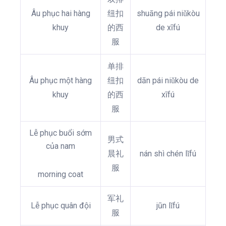
Âu phục hai hàng
纽扣
shuāng pái niǔkòu
khuy
的西
de xīfú
服
单排
Âu phục một hàng
纽扣
dān pái niǔkòu de
khuy
的西
xīfú
服
Lễ phục buổi sớm
男式
của nam
晨礼
nán shì chén lǐfú
服
morning coat
军礼
Lễ phục quân đội
jūn lǐfú
服