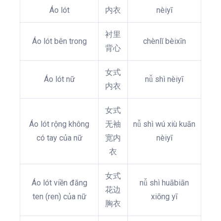
Áo lót
内衣
nèiyī
衬里
Áo lót bên trong
chènlǐ bèixīn
背心
女式
Áo lót nữ
nǚ shì nèiyī
内衣
女式
Áo lót rộng không
无袖
nǚ shì wú xiù kuān
có tay của nữ
宽内
nèiyī
衣
女式
Áo lót viền đăng
nǚ shì huābiān
花边
ten (ren) của nữ
xiōng yī
胸衣