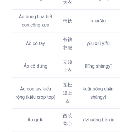
大衣
Áo bông họa tiết
棉袄
mián’ǎo
con công xưa
有袖
Áo có tay
yǒu xiù yīfú
衣服
立领
Áo cổ đứng
lìlǐng shàngyī
上衣
宽松
Áo cộc tay kiểu
kuānsōng duǎn
短上
rộng (kiểu crop top)
shàngyī
衣
西装
Áo gi-lê
xīzhuāng bèixīn
背心