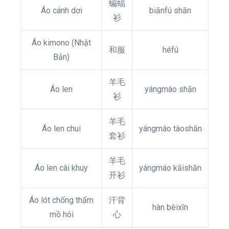
蝙蝠
Áo cánh dơi
biānfú shān
衫
Áo kimono (Nhật
和服
héfú
Bản)
羊毛
Áo len
yángmáo shān
衫
羊毛
Áo len chui
yángmáo tàoshān
套衫
羊毛
Áo len cài khuy
yángmáo kāishān
开衫
Áo lót chống thấm
汗背
hàn bèixīn
mồ hôi
心