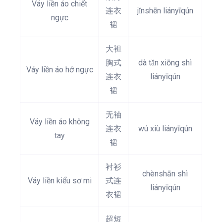
Váy liền áo chiết
连衣
jǐnshēn liányīqún
ngực
裙
大袒
胸式
dà tǎn xiōng shì
Váy liền áo hở ngực
连衣
liányīqún
裙
无袖
Váy liền áo không
连衣
wú xiù liányīqún
tay
裙
衬衫
chènshān shì
Váy liền kiểu sơ mi
式连
liányīqún
衣裙
超短