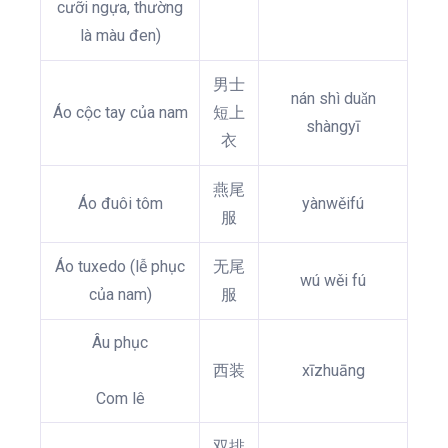
cưỡi ngựa, thường
là màu đen)
男士
nán shì duǎn
Áo cộc tay của nam
短上
shàngyī
衣
燕尾
Áo đuôi tôm
yànwěifú
服
Áo tuxedo (lễ phục
无尾
wú wěi fú
của nam)
服
Âu phục
西装
xīzhuāng
Com lê
双排