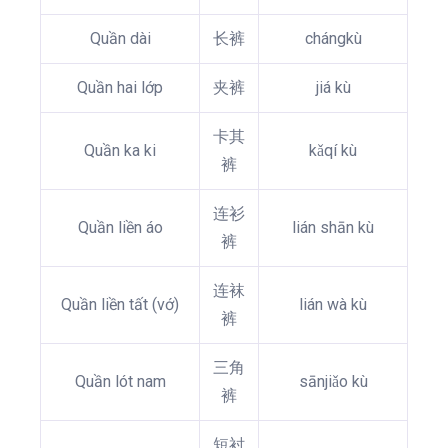
Quần dài
长裤
chángkù
Quần hai lớp
夹裤
jiá kù
卡其
Quần ka ki
kǎqí kù
裤
连衫
Quần liền áo
lián shān kù
裤
连袜
Quần liền tất (vớ)
lián wà kù
裤
三角
Quần lót nam
sānjiǎo kù
裤
短衬