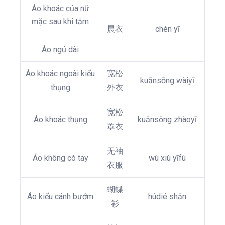
Áo khoác của nữ
mặc sau khi tắm
晨衣
chén yī
Áo ngủ dài
Áo khoác ngoài kiểu
宽松
kuānsōng wàiyī
thụng
外衣
宽松
Áo khoác thụng
kuānsōng zhàoyī
罩衣
无袖
Áo không có tay
wú xiù yīfú
衣服
蝴蝶
Áo kiểu cánh bướm
húdié shān
衫