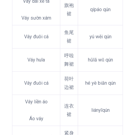
Váy dài xẻ tà
旗袍
qípáo qún
裙
Váy sườn xám
鱼尾
Váy đuôi cá
yú wěi qún
裙
呼啦
Váy hula
hūlā wǔ qún
舞裙
荷叶
Váy đuôi cá
hé yè biān qún
边裙
Váy liền áo
连衣
liányīqún
裙
Áo váy
紧身