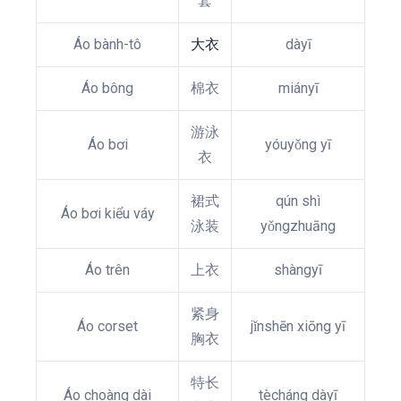
套
Áo bành-tô
大衣
dàyī
Áo bông
棉衣
miányī
游泳
Áo bơi
yóuyǒng yī
衣
裙式
qún shì
Áo bơi kiểu váy
泳装
yǒngzhuāng
Áo trên
上衣
shàngyī
紧身
Áo corset
jǐnshēn xiōng yī
胸衣
特长
Áo choàng dài
tècháng dàyī