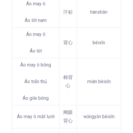
Áo may ô
汗衫
hànshān
Áo lót nam
Áo may ô
背心
bèixīn
Áo lót
Áo may ô bông
棉背
Áo trấn thủ
mián bèixīn
心
Áo gile bông
网眼
Áo may ô mắt lưới
wǎngyǎn bèixīn
背心