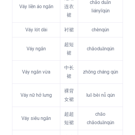
chāo duǎn
Váy liền áo ngắn
连衣
liányīqún
裙
Váy lót dài
衬裙
chènqún
超短
Váy ngắn
chāoduǎnqún
裙
中长
Váy ngắn vừa
zhōng cháng qún
裙
裸背
Váy nữ hở lưng
luǒ bèi nǚ qún
女裙
超超
chāo
Váy siêu ngắn
短裙
chāoduǎnqún