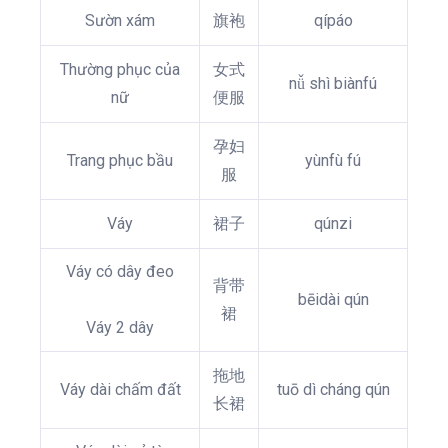
Sườn xám
旗袍
qípáo
Thường phục của
女式
nǚ shì biànfú
nữ
便服
孕妇
Trang phục bầu
yùnfù fú
服
Váy
裙子
qúnzi
Váy có dây đeo
背带
bēidài qún
裙
Váy 2 dây
拖地
Váy dài chấm đất
tuō dì cháng qún
长裙