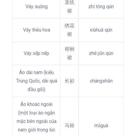
直统
Váy suông
zhí tǒng qún
裙
绣花
Váy thêu hoa
xiùhuā qún
裙
褶裥
Váy xếp nếp
zhě jiǎn qún
裙
Áo dài nam (kiểu
Trung Quốc, dài quá
长衫
chángshān
đầu gối)
Áo khoác ngoài
(một loại áo ngắn
mặc bên ngoài của
马褂
mǎguà
nam giới trong lúc