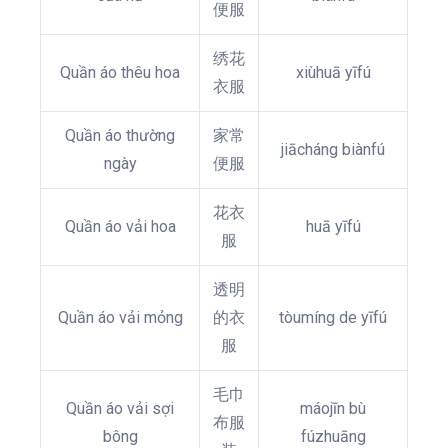
便服
绣花
Quần áo thêu hoa
xiùhuā yīfú
衣服
Quần áo thường
家常
jiācháng biànfú
ngày
便服
花衣
Quần áo vải hoa
huā yīfú
服
透明
Quần áo vải mỏng
的衣
tòumíng de yīfú
服
毛巾
Quần áo vải sợi
máojīn bù
布服
bông
fúzhuāng