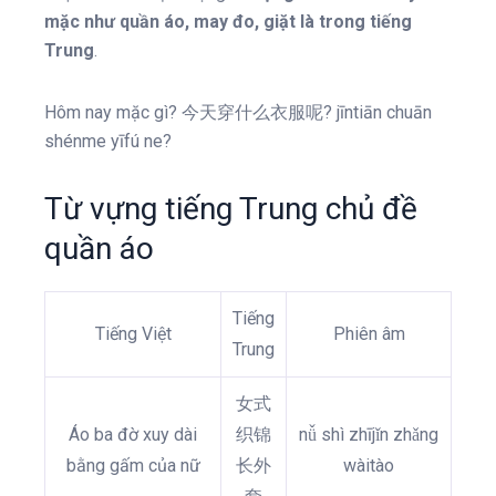
mặc như quần áo, may đo, giặt là trong tiếng
Trung
.
Hôm nay mặc gì? 今天穿什么衣服呢? jīntiān chuān
shénme yīfú ne?
Từ vựng tiếng Trung chủ đề
quần áo
Tiếng
Tiếng Việt
Phiên âm
Trung
女式
Áo ba đờ xuy dài
织锦
nǚ shì zhījǐn zhǎng
bằng gấm của nữ
长外
wàitào