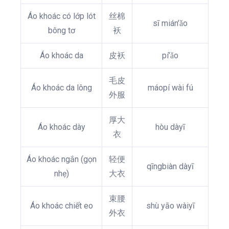
Áo khoác có lớp lót
丝棉
sī mián’ǎo
bông tơ
袄
Áo khoác da
皮袄
pí’ǎo
毛皮
Áo khoác da lông
máopí wài fú
外服
厚大
Áo khoác dày
hòu dàyī
衣
Áo khoác ngắn (gọn
轻便
qīngbiàn dàyī
nhẹ)
大衣
束腰
Áo khoác chiết eo
shù yāo wàiyī
外衣