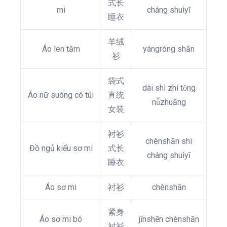
式长
mi
cháng shuìyī
睡衣
羊绒
Áo len tăm
yángróng shān
衫
袋式
dài shì zhí tǒng
Áo nữ suông có túi
直统
nǚzhuāng
女装
衬衫
chènshān shì
Đồ ngủ kiểu sơ mi
式长
cháng shuìyī
睡衣
Áo sơ mi
衬衫
chènshān
紧身
Áo sơ mi bó
jǐnshēn chènshān
衬衫