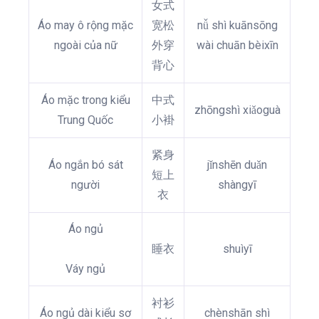
女式
Áo may ô rộng mặc
宽松
nǚ shì kuānsōng
ngoài của nữ
外穿
wài chuān bèixīn
背心
Áo mặc trong kiểu
中式
zhōngshì xiǎoguà
Trung Quốc
小褂
紧身
Áo ngắn bó sát
jǐnshēn duǎn
短上
người
shàngyī
衣
Áo ngủ
睡衣
shuìyī
Váy ngủ
衬衫
Áo ngủ dài kiểu sơ
chènshān shì