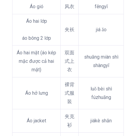
Áo gió
风衣
fēngyī
Áo hai lớp
夹袄
jiá ǎo
áo bông 2 lớp
Áo hai mặt (áo kép
双面
shuāng miàn shì
mặc được cả hai
式上
shàngyī
mặt)
衣
裸背
luǒ bèi shì
Áo hở lưng
式服
fúzhuāng
装
夹克
Áo jacket
jiákè shān
衫