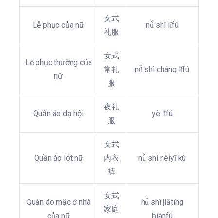
女式
Lễ phục của nữ
nǚ shì lǐfú
礼服
女式
Lễ phục thường của
常礼
nǚ shì cháng lǐfú
nữ
服
夜礼
Quần áo dạ hội
yè lǐfú
服
女式
Quần áo lót nữ
内衣
nǚ shì nèiyī kù
裤
女式
Quần áo mặc ở nhà
nǚ shì jiātíng
家庭
của nữ
biànfú