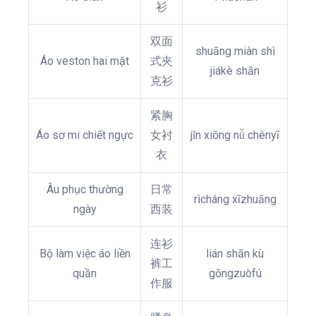
衫
双面
shuāng miàn shì
Áo veston hai mặt
式夹
jiákè shān
克衫
紧胸
Áo sơ mi chiết ngực
女衬
jǐn xiōng nǚ chènyī
衣
Âu phục thường
日常
rìcháng xīzhuāng
ngày
西装
连衫
Bộ làm việc áo liền
lián shān kù
裤工
quần
gōngzuòfú
作服