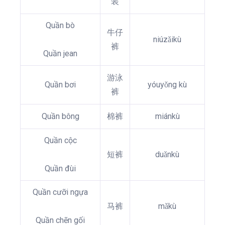
装
Quần bò
牛仔
niúzǎikù
裤
Quần jean
游泳
Quần bơi
yóuyǒng kù
裤
Quần bông
棉裤
miánkù
Quần cộc
短裤
duǎnkù
Quần đùi
Quần cưỡi ngựa
马裤
mǎkù
Quần chẽn gối