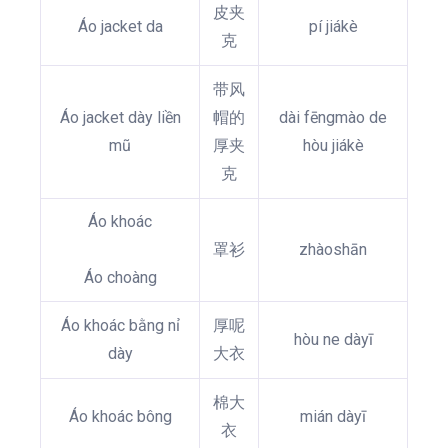
皮夹
Áo jacket da
pí jiákè
克
带风
Áo jacket dày liền
帽的
dài fēngmào de
mũ
厚夹
hòu jiákè
克
Áo khoác
罩衫
zhàoshān
Áo choàng
Áo khoác bằng nỉ
厚呢
hòu ne dàyī
dày
大衣
棉大
Áo khoác bông
mián dàyī
衣