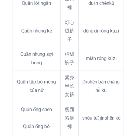
Quần lót ngắn
duǎn chènkù
裤
灯心
Quần nhung kẻ
绒裤
dēngxīnróng kùzi
子
Quần nhung sợi
棉绒
mián róng kùzi
bông
裤子
紧身
Quần tập bó mông
jǐnshēn bàn cháng
半长
của nữ
nǚ kù
女裤
Quần ống chẽn
瘦腿
紧身
shòu tuǐ jǐnshēn kù
Quần ống bó
裤