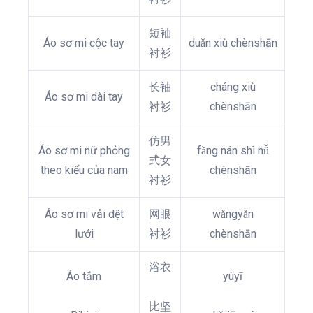
短袖
Áo sơ mi cộc tay
duǎn xiù chènshān
衬衫
长袖
cháng xiù
Áo sơ mi dài tay
衬衫
chènshān
仿男
Áo sơ mi nữ phỏng
fǎng nán shì nǚ
式女
theo kiểu của nam
chènshān
衬衫
Áo sơ mi vải dệt
网眼
wǎngyǎn
lưới
衬衫
chènshān
浴衣
Áo tắm
yùyī
比坚