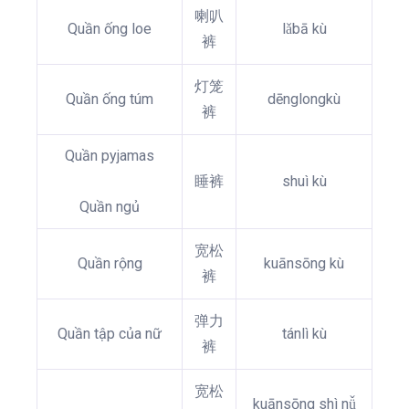
喇叭
Quần ống loe
lǎbā kù
裤
灯笼
Quần ống túm
dēnglongkù
裤
Quần pyjamas
睡裤
shuì kù
Quần ngủ
宽松
Quần rộng
kuānsōng kù
裤
弹力
Quần tập của nữ
tánlì kù
裤
宽松
kuānsōng shì nǚ