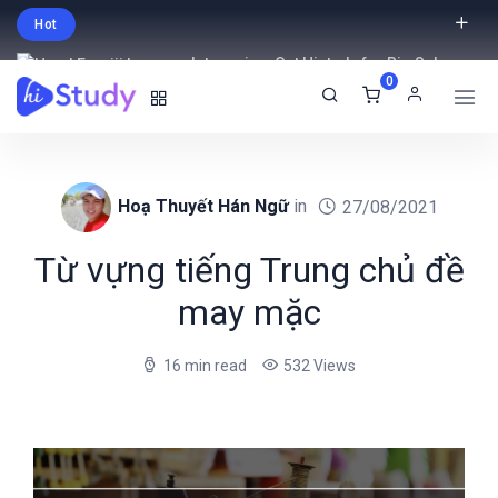
Hot
Intro price. Get Histudy for Big Sale
0
-95% off.
English
USD
Hoạ Thuyết Hán Ngữ
in
27/08/2021
Từ vựng tiếng Trung chủ đề
may mặc
16 min read
532 Views