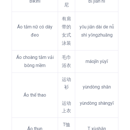
Bikini
bǐ jiān ní
尼
有肩
Áo tắm nữ có dây
带的
yǒu jiān dài de nǚ
đeo
女式
shì yǒngzhuāng
泳装
Áo choàng tắm vải
毛巾
máojīn yùyī
bông mềm
浴衣
运动
衫
yùndòng shān
Áo thể thao
运动
yùndòng shàngyī
上衣
T恤
Áo thun
T xùshān