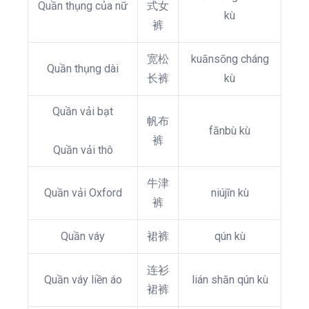
Quần thụng của nữ
式女
kù
裤
宽松
kuānsōng cháng
Quần thụng dài
长裤
kù
Quần vải bạt
帆布
fānbù kù
裤
Quần vải thô
牛津
Quần vải Oxford
niújīn kù
裤
Quần váy
裙裤
qún kù
连衫
Quần váy liền áo
lián shān qún kù
裙裤