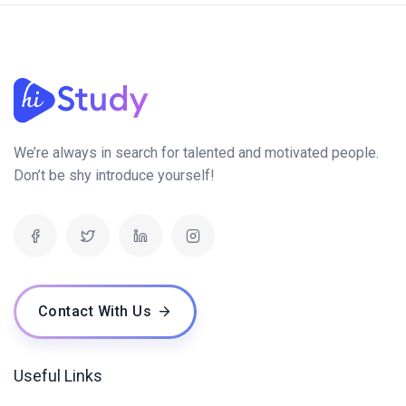
We’re always in search for talented and motivated people.
Don’t be shy introduce yourself!
Contact With Us
Useful Links