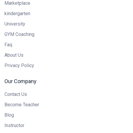
Marketplace
kindergarten
University
GYM Coaching
Faq
About Us
Privacy Policy
Our Company
Contact Us
Become Teacher
Blog
Instructor