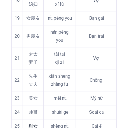
18
Vợ
媳妇
xí fù
19
女朋友
nǚ péng you
Bạn gái
nán péng
20
男朋友
Bạn trai
you
太太
tài tai
21
Vợ
妻子
qī zi
先生
xiān sheng
22
Chồng
丈夫
zhàng fu
23
美女
měi nǚ
Mỹ nữ
24
帅哥
shuài ge
Soái ca
25
剩女
shèng nǚ
Gái ế