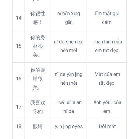
你很性
nǐ hěn xìng
Em thật gợi
14
感！
gǎn
cảm
你的身
nǐ de shēn cái
Thân hình của
15
材很
hěn měi
em rất đẹp
美。
你的眼
nǐ de yǎn jing
Mắt của em
16
睛很
hěn měi
rất đẹp
美。
我喜欢
…wǒ xǐ huan
Anh yêu…của
17
你的
nǐ de
em
18
眼睛
yǎn jing eyes
Đôi mắt