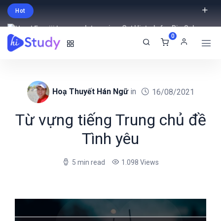
Hot
Intro price. Get Histudy for Big Sale
0
-95% off.
English
USD
Hoạ Thuyết Hán Ngữ
in
16/08/2021
Từ vựng tiếng Trung chủ đề
Tình yêu
5 min read
1.098 Views