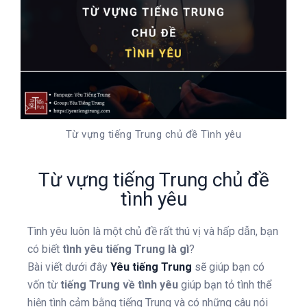
Từ vựng tiếng Trung chủ đề Tình yêu
Từ vựng tiếng Trung chủ đề
tình yêu
Tình yêu luôn là một chủ đề rất thú vị và hấp dẫn, bạn
có biết
tình yêu tiếng Trung là gì
?
Bài viết dưới đây
Yêu tiếng Trung
sẽ giúp bạn có
vốn từ
tiếng Trung về tình yêu
giúp bạn tỏ tình thể
hiện tình cảm bằng tiếng Trung và có những câu nói