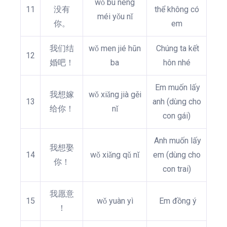
wǒ bù néng
11
没有
thể không có
méi yǒu nǐ
你。
em
我们结
wǒ men jié hūn
Chúng ta kết
12
婚吧！
ba
hôn nhé
Em muốn lấy
我想嫁
wǒ xiǎng jià gěi
13
anh (dùng cho
给你！
nǐ
con gái)
Anh muốn lấy
我想娶
14
wǒ xiǎng qǔ nǐ
em (dùng cho
你！
con trai)
我愿意
15
wǒ yuàn yì
Em đồng ý
！