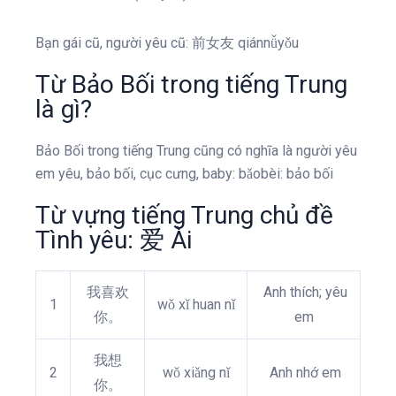
Bạn gái cũ, người yêu cũ: 前女友 qiánnǚyǒu
Từ Bảo Bối trong tiếng Trung
là gì?
Bảo Bối trong tiếng Trung cũng có nghĩa là người yêu
em yêu, bảo bối, cục cưng, baby: bǎobèi: bảo bối
Từ vựng tiếng Trung chủ đề
Tình yêu: 爱 Ài
我喜欢
Anh thích; yêu
1
wǒ xǐ huan nǐ
你。
em
我想
2
wǒ xiǎng nǐ
Anh nhớ em
你。