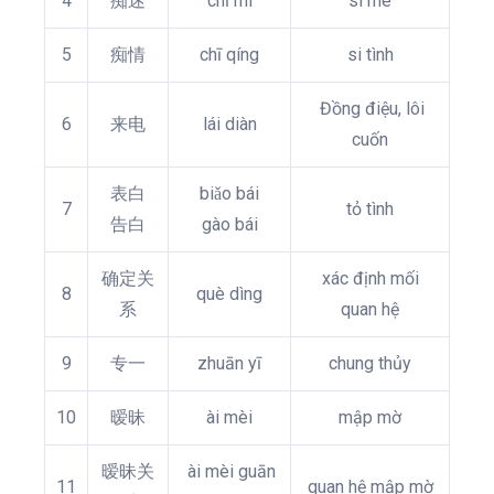
4
痴迷
chī mí
si mê
5
痴情
chī qíng
si tình
Đồng điệu, lôi
6
来电
lái diàn
cuốn
表白
biǎo bái
7
tỏ tình
告白
gào bái
确定关
xác định mối
8
què dìng
系
quan hệ
9
专一
zhuān yī
chung thủy
10
暧昧
ài mèi
mập mờ
暧昧关
ài mèi guān
11
quan hệ mập mờ