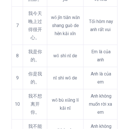
我今天
wǒ jīn tiān wǎn
晚上过
Tối hôm nay
7
shang guò de
得很开
anh rất vui
hěn kāi xīn
心。
我是你
Em là của
8
wǒ shì nǐ de
的。
anh
你是我
Anh là của
9
nǐ shì wǒ de
的。
em
我不想
Anh không
wǒ bù xiǎng lí
10
离开
muốn rời xa
kāi nǐ
你。
em
我不能
Anh không