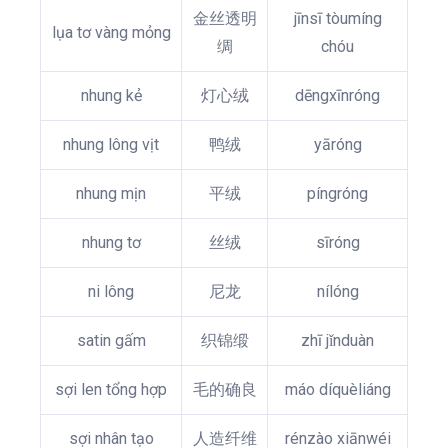
金丝透明
jīnsī tòumíng
lụa tơ vàng mỏng
绸
chóu
nhung kẻ
灯心绒
dēngxīnróng
nhung lông vịt
鸭绒
yāróng
nhung mịn
平绒
píngróng
nhung tơ
丝绒
sīróng
ni lông
尼龙
nílóng
satin gấm
织锦缎
zhī jǐnduàn
sợi len tổng hợp
毛的确良
máo díquèliáng
sợi nhân tạo
人造纤维
rénzào xiānwéi