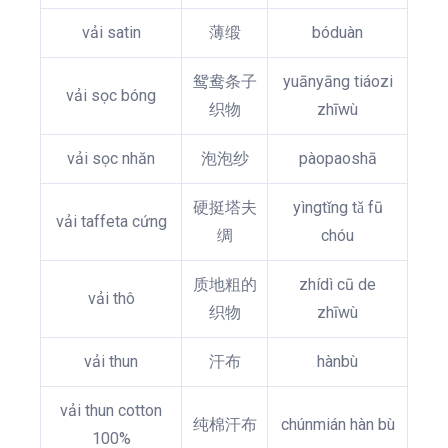
vải satin
薄缎
bóduàn
鸳鸯条子
yuānyāng tiáozi
vải sọc bóng
织物
zhīwù
vải sọc nhăn
泡泡纱
pàopaoshā
硬挺塔夫
yìngtǐng tǎ fū
vải taffeta cứng
绸
chóu
质地粗的
zhídì cū de
vải thô
织物
zhīwù
vải thun
汗布
hànbù
vải thun cotton
纯棉汗布
chúnmián hàn bù
100%