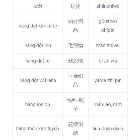
lưới
织物
zhēnzhīwù
钩针织
gōuzhēn
hàng dệt kim móc
品
zhīpǐn
hàng dệt len
毛织物
máo zhīwù
hàng dệt tơ
丝织物
sī zhīwù
亚麻织
hàng dệt vải lanh
yàmá zhī pǐn
品
毛料, 呢
hàng len dạ
máoliào, ní zi
子
花缎刺
hàng thêu kim tuyến
huā duàn cìxiù
绣