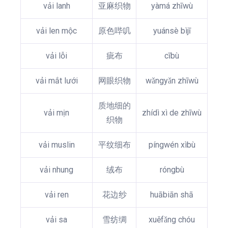
vải lanh
亚麻织物
yàmá zhīwù
vải len mộc
原色哔叽
yuánsè bìjī
vải lỗi
疵布
cībù
vải mắt lưới
网眼织物
wǎngyǎn zhīwù
质地细的
vải mịn
zhídì xì de zhīwù
织物
vải muslin
平纹细布
píngwén xìbù
vải nhung
绒布
róngbù
vải ren
花边纱
huābiān shā
vải sa
雪纺绸
xuěfǎng chóu