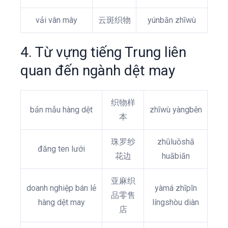
vải vân mây
云斑织物
yúnbān zhīwù
4. Từ vựng tiếng Trung liên
quan đến ngành dệt may
织物样
bản mẫu hàng dệt
zhīwù yàngběn
本
珠罗纱
zhūluōshā
đăng ten lưới
花边
huābiān
亚麻织
doanh nghiệp bán lẻ
yàmá zhīpǐn
品零售
hàng dệt may
língshòu diàn
店