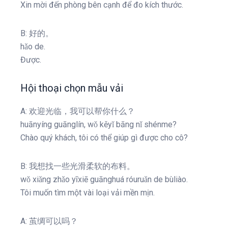
Xin mời đến phòng bên cạnh để đo kích thước.
B: 好的。
hǎo de.
Được.
Hội thoại chọn mẫu vải
A: 欢迎光临，我可以帮你什么？
huānyíng guānglín, wǒ kěyǐ bāng nǐ shénme?
Chào quý khách, tôi có thể giúp gì được cho cô?
B: 我想找一些光滑柔软的布料。
wǒ xiǎng zhǎo yīxiē guānghuá róuruǎn de bùliào.
Tôi muốn tìm một vài loại vải mền mịn.
A: 茧绸可以吗？