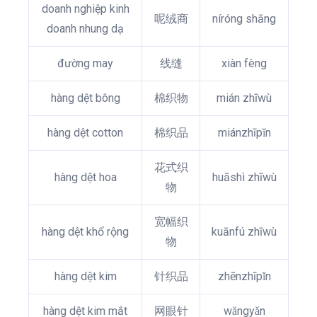
doanh nghiệp kinh
呢绒商
níróng shāng
doanh nhung dạ
đường may
线缝
xiàn fèng
hàng dệt bông
棉织物
mián zhīwù
hàng dệt cotton
棉织品
miánzhīpǐn
花式织
hàng dệt hoa
huāshì zhīwù
物
宽幅织
hàng dệt khổ rộng
kuānfú zhīwù
物
hàng dệt kim
针织品
zhēnzhīpǐn
hàng dệt kim mắt
网眼针
wǎngyǎn