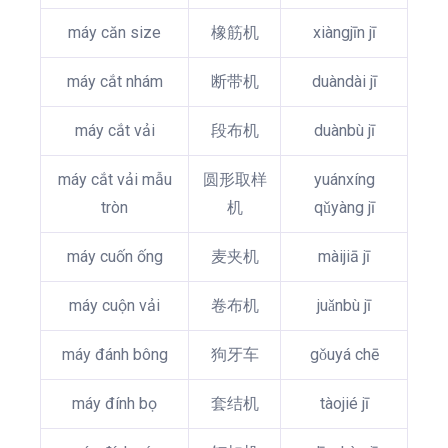
máy căn size
橡筋机
xiàngjīn jī
máy cắt nhám
断带机
duàndài jī
máy cắt vải
段布机
duànbù jī
máy cắt vải mẫu
圆形取样
yuánxíng
tròn
机
qǔyàng jī
máy cuốn ống
麦夹机
màijiā jī
máy cuộn vải
卷布机
juǎnbù jī
máy đánh bông
狗牙车
gǒuyá chē
máy đính bọ
套结机
tàojié jī