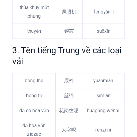
thùa khuy mắt
凤眼机
fèngyǎn jī
phụng
thuyền
锁芯
suǒxīn
3. Tên tiếng Trung về các loại
vải
bông thô
原棉
yuánmián
bông tơ
丝绵
sīmián
dạ có hoa văn
花岗纹呢
huāgāng wénní
dạ hoa văn
人字呢
rénzì ní
ziczac