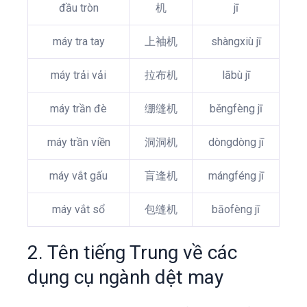
đầu tròn
机
jī
máy tra tay
上袖机
shàngxiù jī
máy trải vải
拉布机
lābù jī
máy trần đè
绷缝机
běngfèng jī
máy trần viền
洞洞机
dòngdòng jī
máy vắt gấu
盲逢机
mángféng jī
máy vắt sổ
包缝机
bāofèng jī
2. Tên tiếng Trung về các
dụng cụ ngành dệt may