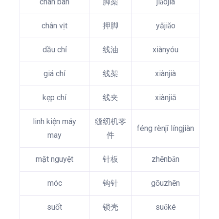
chân bàn
脚架
jiǎojià
chân vịt
押脚
yājiǎo
dầu chỉ
线油
xiànyóu
giá chỉ
线架
xiànjià
kẹp chỉ
线夹
xiànjiā
linh kiện máy
缝纫机零
féng rènjī língjiàn
may
件
mặt nguyệt
针板
zhēnbǎn
móc
钩针
gōuzhēn
suốt
锁壳
suǒké