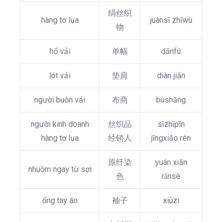
绢丝织
hàng tơ lụa
juànsī zhīwù
物
hổ vải
单幅
dānfú
lót vải
垫肩
diàn jiān
người buôn vải
布商
bùshāng
người kinh doanh
丝织品
sīzhīpǐn
hàng tơ lụa
经销人
jīngxiāo rén
原纤染
yuán xiān
nhuộm ngay từ sợi
色
rǎnsè
ống tay áo
袖子
xiùzi