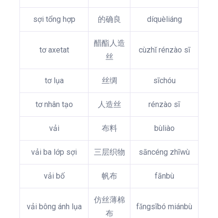
sợi tổng hợp
的确良
díquèliáng
醋酯人造
tơ axetat
cùzhǐ rénzào sī
丝
tơ lụa
丝绸
sīchóu
tơ nhân tạo
人造丝
rénzào sī
vải
布料
bùliào
vải ba lớp sợi
三层织物
sāncéng zhīwù
vải bố
帆布
fānbù
仿丝薄棉
vải bông ánh lụa
fǎngsībó miánbù
布