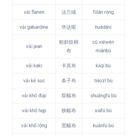
vải flanen
法兰绒
fǎlán róng
vải gabardine
华达呢
huádání
粗斜纹棉
cū xiéwén
vải jean
布
miánbù
vải kaki
卡其布
kǎqí bù
vải kẻ sọc
条子布
tiáozǐ bù
vải khổ đúp
双幅布
shuāngfú bù
vải khổ hẹp
狭幅布
xiáfú bù
vải khổ rộng
宽幅布
kuānfú bù