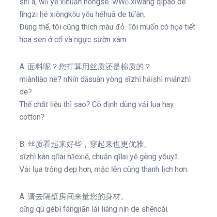
shì a, wǒ yě xǐhuān hóngsè. wWǒ xīwàng qípáo de
lǐngzi hé xiōngkǒu yǒu héhuā de tú’àn.
Đúng thế, tôi cũng thích màu đỏ. Tôi muốn có họa tiết
hoa sen ở cổ và ngực sườn xám.
A: 面料呢？您打算用丝质还是棉质的？
miànliào ne? nNín dǎsuàn yòng sīzhì háishì miánzhì
de?
Thế chất liệu thì sao? Cô định dùng vải lụa hay
cotton?
B: 丝质看起来好些，穿起来也更优雅。
sīzhì kàn qǐlái hǎoxiē, chuān qǐlai yě gèng yōuyǎ.
Vải lụa trông đẹp hơn, mặc lên cũng thanh lịch hơn.
A: 请去隔壁房间来量您的身材。
qǐng qù gébì fángjiān lái liáng nín de shēncái.