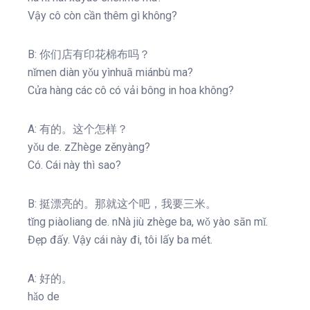
Vậy cô còn cần thêm gì không?
B: 你们店有印花棉布吗？
nǐmen diàn yǒu yìnhuā miánbù ma?
Cửa hàng các cô có vải bông in hoa không?
A: 有的。这个怎样？
yǒu de. zZhège zěnyàng?
Có. Cái này thì sao?
B: 挺漂亮的。那就这个吧，我要三米。
tǐng piàoliang de. nNà jiù zhège ba, wǒ yào sān mǐ.
Đẹp đấy. Vậy cái này đi, tôi lấy ba mét.
A: 好的。
hǎo de