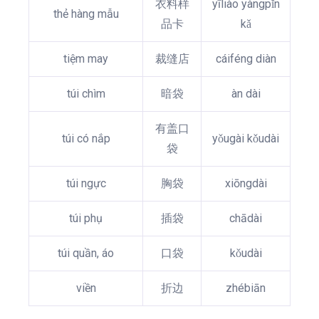
衣料样
yīliào yàngpǐn
thẻ hàng mẫu
品卡
kǎ
tiệm may
裁缝店
cáiféng diàn
túi chìm
暗袋
àn dài
有盖口
túi có nắp
yǒugài kǒudài
袋
túi ngực
胸袋
xiōngdài
túi phụ
插袋
chādài
túi quần, áo
口袋
kǒudài
viền
折边
zhébiān