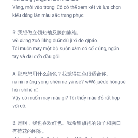
Vâng, mời vào trong. Cô có thể xem xét và lựa chọn
kiểu dáng lẫn màu sắc trang phục.
B: 我想做立领短袖及膝的旗袍。
wǒ xiǎng zuò lìlǐng duǎnxiù jí xī de qípáo.
Tôi muốn may một bộ sườn xám có cổ đứng, ngắn
tay và dài đến đầu gối.
A: 那您想用什么颜色？我觉得红色很适合你。
nà nín xiǎng yòng shénme yánsè? wWǒ juédé hóngsè
hěn shìhé nǐ.
Vậy cô muốn may màu gì? Tôi thấy màu đỏ rất hợp
với cô.
B: 是啊，我也喜欢红色。我希望旗袍的领子和胸口
有荷花的图案。