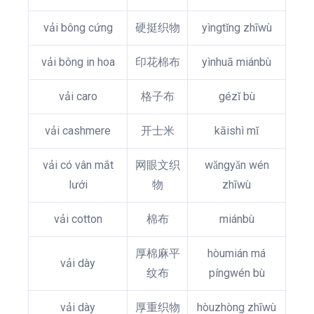
vải bông cứng
硬挺织物
yìngtǐng zhīwù
vải bông in hoa
印花棉布
yìnhuā miánbù
vải caro
格子布
gézǐ bù
vải cashmere
开士米
kāishì mǐ
vải có vân mắt
网眼文织
wǎngyǎn wén
lưới
物
zhīwù
vải cotton
棉布
miánbù
厚棉麻平
hòumián má
vải dày
纹布
píngwén bù
vải dày
厚重织物
hòuzhòng zhīwù