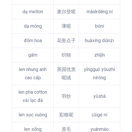
dạ melton
麦尔登呢
màiěrdēng ní
dạ mỏng
薄呢
bóní
đốm hoa
花形点子
huāxíng diǎnzi
gấm
织锦
zhījǐn
len nhung anh
英国优质
yīngguó yōuzhì
cao cấp
呢绒
níróng
len pha cotton
羽纱
yǔshā
vải lạc đà
len sọc vuông
彩格呢
cǎigé ní
len sống
原毛
yuánmáo