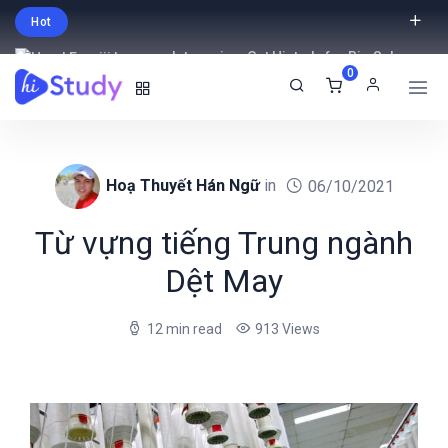
Hot
Intro price. Get Histudy for Big Sale
0
-95% off.
English
USD
Hoạ Thuyết Hán Ngữ
in
06/10/2021
Từ vựng tiếng Trung ngành
Dệt May
12 min read
913 Views