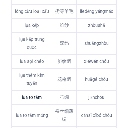
lông cừu loại xấu
劣等羊毛
lièděng yángmáo
lụa kếp
绉纱
zhòushā
lụa kếp trung
双绉
shuāngzhòu
quốc
lụa sợi chéo
斜纹绸
xiéwén chóu
lụa thêm kim
花格绸
huāgé chóu
tuyến
lụa tơ tằm
茧绸
jiǎnchóu
蚕丝细薄
lụa tơ tằm mỏng
cánsī xìbó chóu
绸