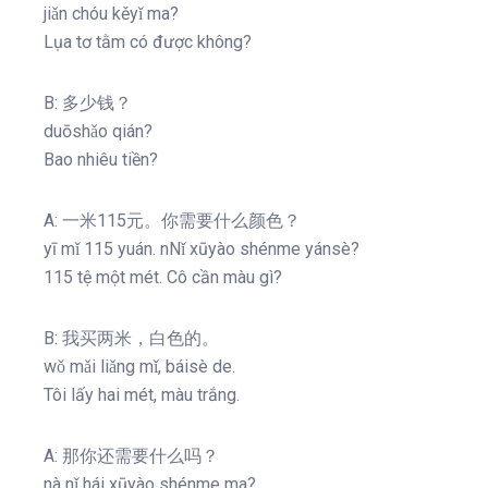
jiǎn chóu kěyǐ ma?
Lụa tơ tằm có được không?
B: 多少钱？
duōshǎo qián?
Bao nhiêu tiền?
A: 一米115元。你需要什么颜色？
yī mǐ 115 yuán. nNǐ xūyào shénme yánsè?
115 tệ một mét. Cô cần màu gì?
B: 我买两米，白色的。
wǒ mǎi liǎng mǐ, báisè de.
Tôi lấy hai mét, màu trắng.
A: 那你还需要什么吗？
nà nǐ hái xūyào shénme ma?