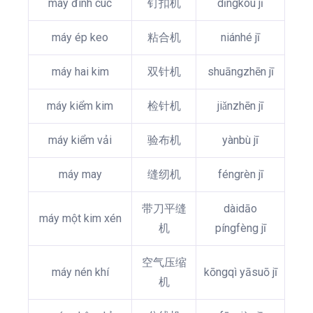
máy đính cúc
钉扣机
dīngkòu jī
máy ép keo
粘合机
niánhé jī
máy hai kim
双针机
shuāngzhēn jī
máy kiểm kim
检针机
jiǎnzhēn jī
máy kiểm vải
验布机
yànbù jī
máy may
缝纫机
féngrèn jī
带刀平缝
dàidāo
máy một kim xén
机
píngfèng jī
空气压缩
máy nén khí
kōngqì yāsuō jī
机