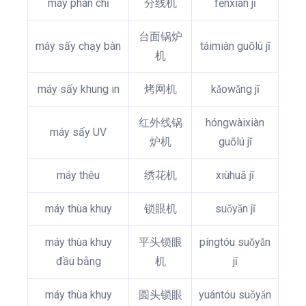
máy phân chỉ
分线机
fēnxiàn jī
台面锅炉
máy sấy chạy bàn
táimiàn guōlú jī
机
máy sấy khung in
烤网机
kǎowǎng jī
红外线锅
hóngwàixiàn
máy sấy UV
炉机
guōlú jī
máy thêu
绣花机
xiùhuā jī
máy thùa khuy
锁眼机
suǒyǎn jī
máy thùa khuy
平头锁眼
píngtóu suǒyǎn
đầu bằng
机
jī
máy thùa khuy
圆头锁眼
yuántóu suǒyǎn