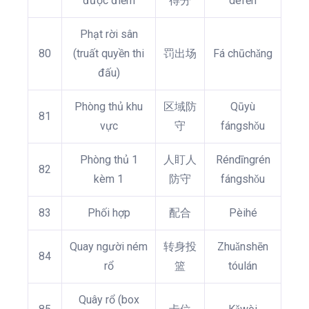
được điểm
得分
défēn
Phạt rời sân
80
(truất quyền thi
罚出场
Fá chūchǎng
đấu)
Phòng thủ khu
区域防
Qūyù
81
vực
守
fángshǒu
Phòng thủ 1
人盯人
Réndīngrén
82
kèm 1
防守
fángshǒu
83
Phối hợp
配合
Pèihé
Quay người ném
转身投
Zhuǎnshēn
84
rổ
篮
tóulán
Quây rổ (box