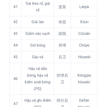
Giá treo rổ, giá
41
篮架
Lánjià
rổ
42
Giải lao
休息
Xiūxi
43
Giẫm vào vạch
踩线
Cǎixiàn
44
Giữ bóng
持球
Chíqiú
45
Gậu vệ
后卫
Hòuwèi
Hậu vệ dẫn
bóng, hậu vệ
控球后
Kòngqiú
46
kiểm soát bóng
卫
hòuwèi
(PG)
Hậu vệ ghi điểm
得分后
Défēn
47