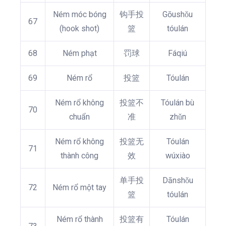
Ném móc bóng
钩手投
Gōushǒu
67
(hook shot)
篮
tóulán
68
Ném phạt
罚球
Fáqiú
69
Ném rổ
投篮
Tóulán
Ném rổ không
投篮不
Tóulán bù
70
chuẩn
准
zhǔn
Ném rổ không
投篮无
Tóulán
71
thành công
效
wúxiào
单手投
Dānshǒu
72
Ném rổ một tay
篮
tóulán
Ném rổ thành
投篮有
Tóulán