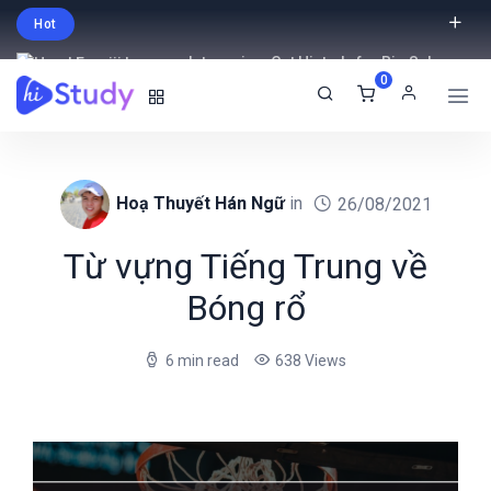
Hot
Intro price. Get Histudy for Big Sale
0
-95% off.
English
USD
Hoạ Thuyết Hán Ngữ
in
26/08/2021
Từ vựng Tiếng Trung về
Bóng rổ
6 min read
638 Views