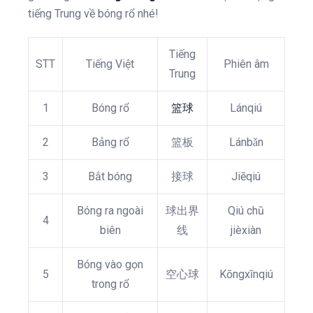
tiếng Trung về bóng rổ nhé!
Tiếng
STT
Tiếng Việt
Phiên âm
Trung
1
Bóng rổ
篮球
Lánqiú
2
Bảng rổ
篮板
Lánbǎn
3
Bắt bóng
接球
Jiēqiú
Bóng ra ngoài
球出界
Qiú chū
4
biên
线
jièxiàn
Bóng vào gọn
5
空心球
Kōngxīnqiú
trong rổ