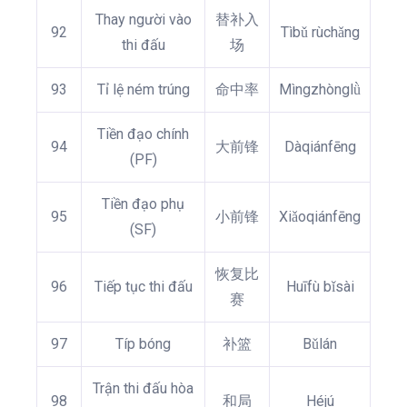
Thay người vào
替补入
92
Tìbǔ rùchǎng
thi đấu
场
93
Tỉ lệ ném trúng
命中率
Mìngzhònglǜ
Tiền đạo chính
94
大前锋
Dàqiánfēng
(PF)
Tiền đạo phụ
95
小前锋
Xiǎoqiánfēng
(SF)
恢复比
96
Tiếp tục thi đấu
Huīfù bǐsài
赛
97
Típ bóng
补篮
Bǔlán
Trận thi đấu hòa
98
和局
Héjú