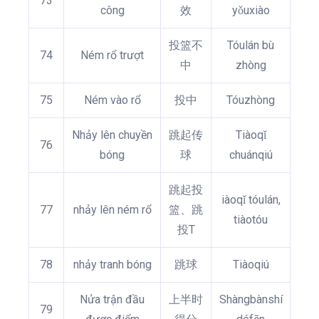
73
công
效
yǒuxiào
投篮不
Tóulán bù
74
Ném rổ trượt
中
zhòng
75
Ném vào rổ
投中
Tóuzhòng
Nhảy lên chuyền
跳起传
Tiàoqǐ
76
bóng
球
chuánqiú
跳起投
iàoqǐ tóulán,
77
nhảy lên ném rổ
篮、跳
tiàotóu
投T
78
nhảy tranh bóng
跳球
Tiàoqiú
Nửa trận đầu
上半时
Shàngbànshí
79