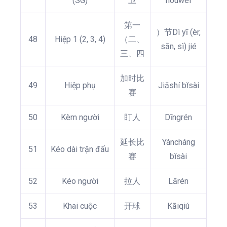
(SG)
卫
hòuwèi
第一
）节Dì yī (èr,
48
Hiệp 1 (2, 3, 4)
（二、
sān, sì) jié
三、四
加时比
49
Hiệp phụ
Jiāshí bǐsài
赛
50
Kèm người
盯人
Dīngrén
延长比
Yáncháng
51
Kéo dài trận đấu
赛
bǐsài
52
Kéo người
拉人
Lārén
53
Khai cuộc
开球
Kāiqiú