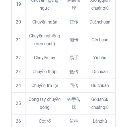
Chuyền ngang
胸前传
Xiōngqián
19
ngực
球
chuánqiú
20
Chuyền ngắn
短传
Duǎnchuán
Chuyền nghiêng
21
侧传
Cèchuán
(bên cạnh)
22
Chuyền tay
易手
Yìshǒu
23
Chuyền thấp
低传
Dīchuán
24
Chuyền trả lại
回传
Huíchuán
Cong tay chuyền
钩手传
Gōushǒu
25
bóng
球
chuánqiú
26
Cột rổ
篮柱
Lánzhù