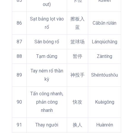
85
卡位
Kǎwèi
out)
Sạt bảng lọt vào
擦板入
86
Cābǎn rùlán
rổ
蓝
87
Sân bóng rổ
篮球场
Lánqiúchǎng
88
Tạm dừng
暂停
Zàntíng
Tay ném rổ thần
89
神投手
Shéntóushǒu
kỳ
Tấn công nhanh,
90
phản công
快攻
Kuàigōng
nhanh
91
Thay người
换人
Huànrén