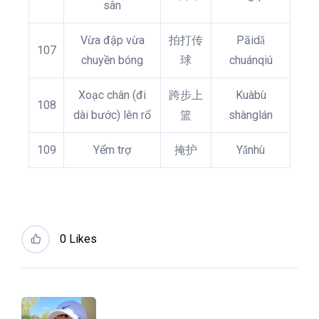
sân
Vừa đập vừa
拍打传
Pāidǎ
107
chuyền bóng
球
chuánqiú
Xoạc chân (đi
跨步上
Kuàbù
108
dài bước) lên rổ
篮
shànglán
109
Yểm trợ
掩护
Yǎnhù
0
Likes