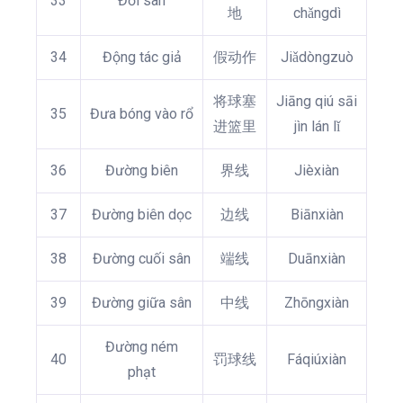
33
Đổi sân
地
chǎngdì
34
Động tác giả
假动作
Jiǎdòngzuò
将球塞
Jiāng qiú sāi
35
Đưa bóng vào rổ
进篮里
jìn lán lǐ
36
Đường biên
界线
Jièxiàn
37
Đường biên dọc
边线
Biānxiàn
38
Đường cuối sân
端线
Duānxiàn
39
Đường giữa sân
中线
Zhōngxiàn
Đường ném
40
罚球线
Fáqiúxiàn
phạt