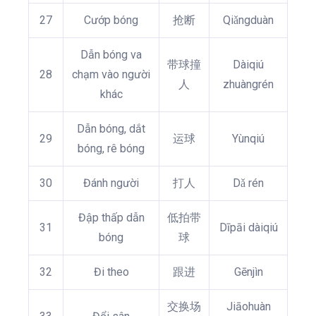
27
Cướp bóng
抢断
Qiǎngduàn
Dẫn bóng va
带球撞
Dàiqiú
28
chạm vào người
人
zhuàngrén
khác
Dẫn bóng, dắt
29
运球
Yùnqiú
bóng, rê bóng
30
Đánh người
打人
Dǎ rén
Đập thấp dẫn
低拍带
31
Dīpāi dàiqiú
bóng
球
32
Đi theo
跟进
Gēnjìn
交换场
Jiāohuàn