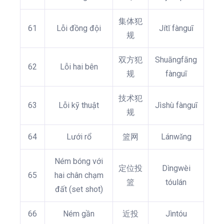
集体犯
61
Lỗi đồng đội
Jítǐ fànguī
规
双方犯
Shuāngfāng
62
Lỗi hai bên
规
fànguī
技术犯
63
Lỗi kỹ thuật
Jìshù fànguī
规
64
Lưới rổ
篮网
Lánwǎng
Ném bóng với
定位投
Dìngwèi
65
hai chân chạm
篮
tóulán
đất (set shot)
66
Ném gần
近投
Jìntóu