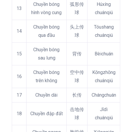
Chuyền bóng
弧形传
Húxíng
13
hình vòng cung
球
chuánqiú
Chuyền bóng
头上传
Tóushang
14
qua đầu
球
chuánqiú
Chuyền bóng
15
背传
Bèichuán
sau lưng
Chuyền bóng
空中传
Kōngzhōng
16
trên không
球
chuánqiú
17
Chuyền dài
长传
Chángchuán
击地传
Jīdì
18
Chuyền đập đất
球
chuánqiú