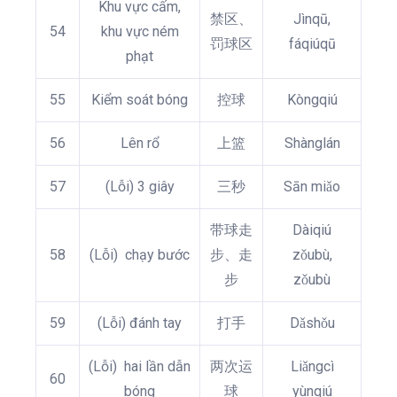
Khu vực cấm,
禁区、
Jìnqū,
54
khu vực ném
罚球区
fáqiúqū
phạt
55
Kiểm soát bóng
控球
Kòngqiú
56
Lên rổ
上篮
Shànglán
57
(Lỗi) 3 giây
三秒
Sān miǎo
带球走
Dàiqiú
58
(Lỗi) chạy bước
步、走
zǒubù,
步
zǒubù
59
(Lỗi) đánh tay
打手
Dǎshǒu
(Lỗi) hai lần dẫn
两次运
Liǎngcì
60
bóng
球
yùnqiú