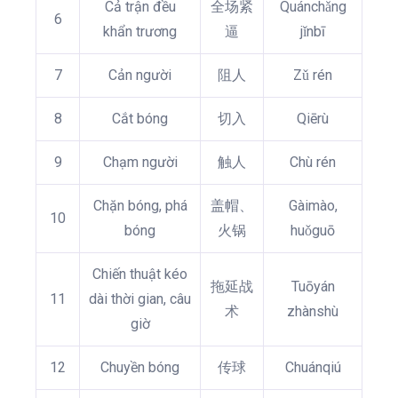
Cả trận đều
全场紧
Quánchǎng
6
khẩn trương
逼
jǐnbī
7
Cản người
阻人
Zǔ rén
8
Cắt bóng
切入
Qiērù
9
Chạm người
触人
Chù rén
Chặn bóng, phá
盖帽、
Gàimào,
10
bóng
火锅
huǒguō
Chiến thuật kéo
拖延战
Tuōyán
11
dài thời gian, câu
术
zhànshù
giờ
12
Chuyền bóng
传球
Chuánqiú