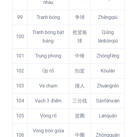
nhau
99
Tranh bóng
争球
Zhēngqiú
Tranh bóng bật
抢篮板
Qiǎng
100
bảng
球
lánbǎnqiú
101
Trung phong
中锋
Zhōngfēng
102
Úp rổ
扣篮
Kòulán
103
Va chạm
撞人
Zhuàngrén
104
Vạch 3 điểm
三分线
Sānfēnxiàn
105
Vòng rổ
篮圈
Lánquān
Vòng tròn giữa
106
中圈
Zhōngquān