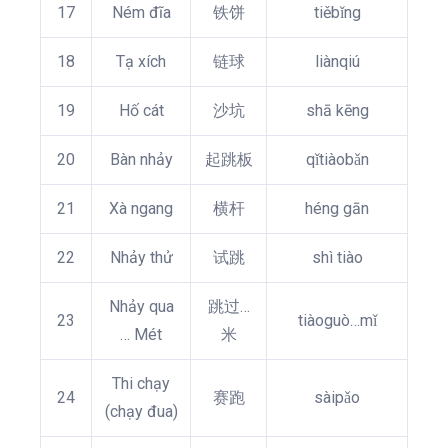
17
Ném đĩa
铁饼
tiěbǐng
18
Tạ xích
链球
liànqiú
19
Hố cát
沙坑
shā kēng
20
Bàn nhảy
起跳板
qǐtiàobǎn
21
Xà ngang
横杆
héng gān
22
Nhảy thử
试跳
shì tiào
Nhảy qua
跳过…
23
tiàoguò…mǐ
… Mét
米
Thi chạy
24
赛跑
sàipǎo
(chạy đua)