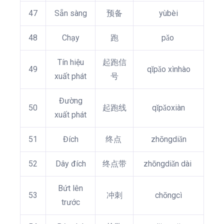
47
Sẵn sàng
预备
yùbèi
48
Chạy
跑
pǎo
Tín hiệu
起跑信
49
qǐpǎo xìnhào
xuất phát
号
Đường
50
起跑线
qǐpǎoxiàn
xuất phát
51
Đích
终点
zhōngdiǎn
52
Dây đích
终点带
zhōngdiǎn dài
Bứt lên
53
冲刺
chōngcì
trước