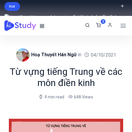
Hot
Intro price. Get Histudy for Big Sale
0
-95% off.
English
USD
Hoạ Thuyết Hán Ngữ
in
04/10/2021
Từ vựng tiếng Trung về các
môn điền kinh
4 min read
648 Views