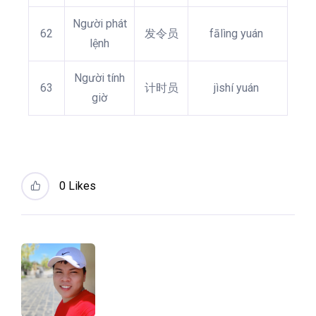
Người phát
62
发令员
fālìng yuán
lệnh
Người tính
63
计时员
jìshí yuán
giờ
0
Likes