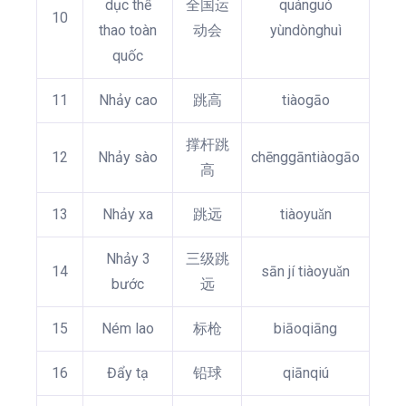
dục thể
全国运
quánguó
10
thao toàn
动会
yùndònghuì
quốc
11
Nhảy cao
跳高
tiàogāo
撑杆跳
12
Nhảy sào
chēnggāntiàogāo
高
13
Nhảy xa
跳远
tiàoyuǎn
Nhảy 3
三级跳
14
sān jí tiàoyuǎn
bước
远
15
Ném lao
标枪
biāoqiāng
16
Đẩy tạ
铅球
qiānqiú