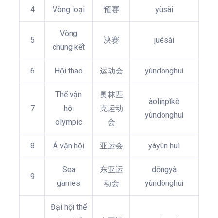
4
Vòng loại
预赛
yùsài
Vòng
5
决赛
juésài
chung kết
6
Hội thao
运动会
yùndònghuì
Thế vận
奥林匹
àolínpǐkè
7
hội
克运动
yùndònghuì
olympic
会
8
Á vận hội
亚运会
yàyùn huì
Sea
东亚运
dōngyà
9
games
动会
yùndònghuì
Đại hội thể