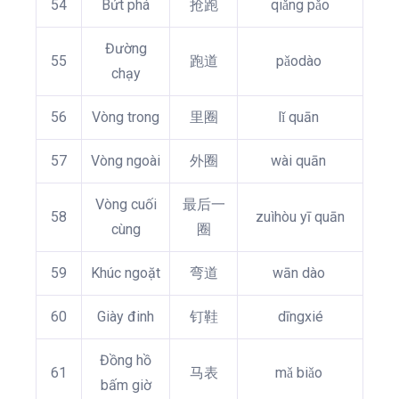
54
Bứt phá
抢跑
qiǎng pǎo
Đường
55
跑道
pǎodào
chạy
56
Vòng trong
里圈
lǐ quān
57
Vòng ngoài
外圈
wài quān
Vòng cuối
最后一
58
zuìhòu yī quān
cùng
圈
59
Khúc ngoặt
弯道
wān dào
60
Giày đinh
钉鞋
dīngxié
Đồng hồ
61
马表
mǎ biǎo
bấm giờ