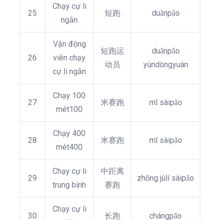
Chạy cự li
25
短跑
duǎnpǎo
ngắn
Vận động
短跑运
duǎnpǎo
26
viên chạy
动员
yùndòngyuán
cự li ngắn
Chạy 100
27
米赛跑
mǐ sàipǎo
mét100
Chạy 400
28
米赛跑
mǐ sàipǎo
mét400
Chạy cự li
中距离
29
zhōng jùlí sàipǎo
trung bình
赛跑
Chạy cự li
30
长跑
chángpǎo