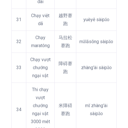
dài
Chạy việt
越野赛
31
yuèyě sàipǎo
dã
跑
Chạy
马拉松
32
mǎlāsōng sàipǎo
maratông
赛跑
Chạy vượt
障碍赛
33
chướng
zhàng’ài sàipǎo
跑
ngại vật
Thi chạy
vượt
chướng
米障碍
mǐ zhàng’ài
34
ngại vật
赛跑
sàipǎo
3000 mét