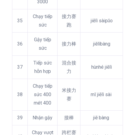
3000
Chạy tiếp
接力赛
35
jiēlì sàipǎo
sức
跑
Gậy tiếp
36
接力棒
jiēlìbàng
sức
Tiếp sức
混合接
37
hùnhé jiēlì
hỗn hợp
力
Chạy tiếp
米接力
38
sức 400
mǐ jiēlì sài
赛
mét 400
39
Nhận gậy
接棒
jiē bàng
Chạy vượt
跨栏赛