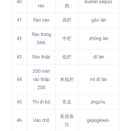
40
kuàlán sàipǎo
rào
跑
41
Rào cao
高栏
gāo lán
Rào trung
42
中栏
zhōng lán
bình
43
Rào thấp
低栏
dī lán
200 mét
44
rào thấp
米低栏
mǐ dī lán
200
45
Thi đi bộ
竞走
jìngzǒu
各就各
46
Vào chỗ
gèjiùgèwèi
位