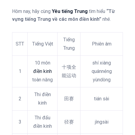
Hôm nay, hãy cùng
Yêu tiếng Trung
tìm hiểu
“Từ
vựng tiếng Trung về các môn điền kinh”
nhé.
Tiếng
STT
Tiếng Việt
Phiên âm
Trung
10 môn
shí xiàng
十项全
1
điền kinh
quánnéng
能运动
toàn năng
yùndòng
Thi điền
2
田赛
tián sài
kinh
Thi đấu
3
径赛
jìngsài
điền kinh