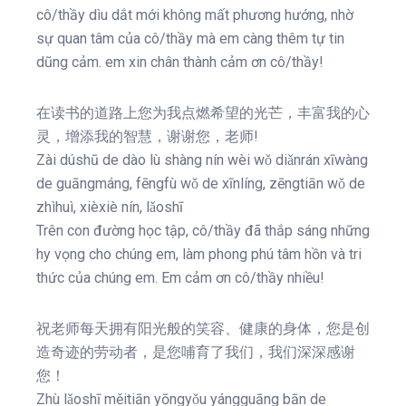
cô/thầy dìu dắt mới không mất phương hướng, nhờ
sự quan tâm của cô/thầy mà em càng thêm tự tin
dũng cảm. em xin chân thành cảm ơn cô/thầy!
在读书的道路上您为我点燃希望的光芒，丰富我的心
灵，增添我的智慧，谢谢您，老师!
Zài dúshū de dào lù shàng nín wèi wǒ diǎnrán xīwàng
de guāngmáng, fēngfù wǒ de xīnlíng, zēngtiān wǒ de
zhìhuì, xièxiè nín, lǎoshī
Trên con đường học tập, cô/thầy đã thắp sáng những
hy vọng cho chúng em, làm phong phú tâm hồn và tri
thức của chúng em. Em cảm ơn cô/thầy nhiều!
祝老师每天拥有阳光般的笑容、健康的身体，您是创
造奇迹的劳动者，是您哺育了我们，我们深深感谢
您！
Zhù lǎoshī měitiān yōngyǒu yángguāng bān de