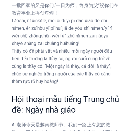
一批回家的又是你们,“一日为师，终身为父”祝你们在
教育事业上再创辉煌！
Lǎoshī, nǐ xīnkǔle, měi cì dì yī pī dào xiào de shì
nǐmen, ér zuìhòu yī pī huí jiā de yòu shì nǐmen,“yí rì
wéi shī, zhōngshēn wèi fù” zhù nǐmen zài jiàoyù
shìyè shàng zài chuàng huīhuáng!
Thầy cô đã phải vất vả nhiều, mỗi ngày người đầu
tiên đến trường là thầy cô, người cuối cùng trở về
cũng là thầy cô. “Một ngày là thầy, cả đời là thầy”,
chúc sự nghiệp trồng người của các thầy cô càng
thêm rực rỡ huy hoàng!
Hội thoại mẫu tiếng Trung chủ
đề: Ngày nhà giáo
A: 老师今天是越南教师节。我们一路上有您的教