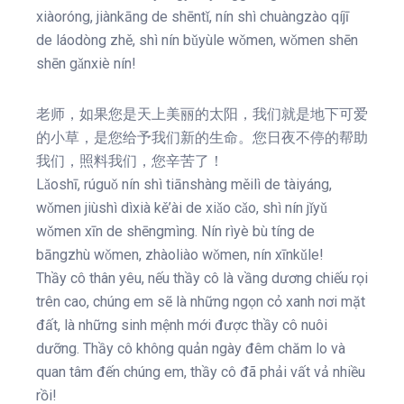
xiàoróng, jiànkāng de shēntǐ, nín shì chuàngzào qíjī
de láodòng zhě, shì nín bǔyùle wǒmen, wǒmen shēn
shēn gǎnxiè nín!
老师，如果您是天上美丽的太阳，我们就是地下可爱
的小草，是您给予我们新的生命。您日夜不停的帮助
我们，照料我们，您辛苦了！
Lǎoshī, rúguǒ nín shì tiānshàng měilì de tàiyáng,
wǒmen jiùshì dìxià kě’ài de xiǎo cǎo, shì nín jǐyǔ
wǒmen xīn de shēngmìng. Nín rìyè bù tíng de
bāngzhù wǒmen, zhàoliào wǒmen, nín xīnkǔle!
Thầy cô thân yêu, nếu thầy cô là vầng dương chiếu rọi
trên cao, chúng em sẽ là những ngọn cỏ xanh nơi mặt
đất, là những sinh mệnh mới được thầy cô nuôi
dưỡng. Thầy cô không quản ngày đêm chăm lo và
quan tâm đến chúng em, thầy cô đã phải vất vả nhiều
rồi!