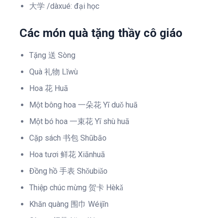
大学 /dàxué: đại học
Các món quà tặng thầy cô giáo
Tặng 送 Sòng
Quà 礼物 Lǐwù
Hoa 花 Huā
Một bông hoa 一朵花 Yī duǒ huā
Một bó hoa 一束花 Yī shù huā
Cặp sách 书包 Shūbāo
Hoa tươi 鲜花 Xiānhuā
Đồng hồ 手表 Shǒubiǎo
Thiệp chúc mừng 贺卡 Hèkǎ
Khăn quàng 围巾 Wéijīn