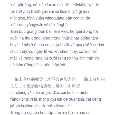
xià qiūdōng, sā xià xīnxuè diǎndiǎn. Xīnkǔle, wǒ de
lǎoshī! Zhù lǎoshī jiàoshī jié kuàilè, yǒngyuǎn
niánqīng, bìng yuàn yángguāng bān cànlàn de
xiàoróng yǒngyuǎn yǔ nǐ xiāngbàn!
Trên bục giảng, bên bàn làm việc, hè qua đông tới,
xuân hạ thu đông, gieo trồng những hạt giống tâm
huyết. Thầy/cô của em, người vất vả quá rồi! Xin kính
chúc thầy/cô ngày lễ vui vẻ, chúc thầy/cô luôn trẻ
mãi, và mong rằng nụ cười rạng rỡ như ánh mặt trời
sẽ luôn đồng hành bên thầy/cô!
一路上有您的教导，才不会迷失方向；一路上有您的
关注，才更加自信勇敢，老师，谢谢您！
Lù shàng yǒu nín de jiàodǎo, cái bú huì míshī
fāngxiàng; yí lù shàng yǒu nín de guānzhù, cái gèng
jiā zìxìn yǒnggǎn, lǎoshī, xièxiè nín!
Trong sự nghiệp học tập của mình, em nhờ có