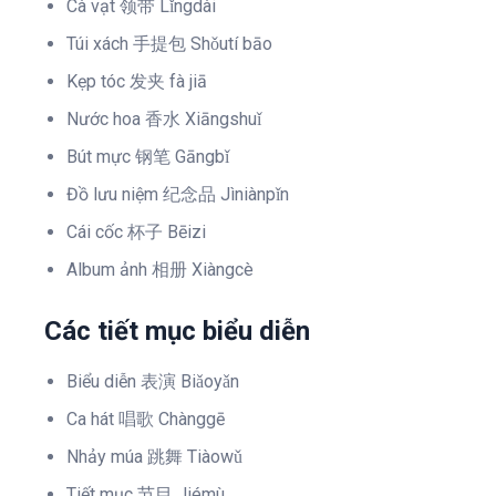
Cà vạt 领带 Lǐngdài
Túi xách 手提包 Shǒutí bāo
Kẹp tóc 发夹 fà jiā
Nước hoa 香水 Xiāngshuǐ
Bút mực 钢笔 Gāngbǐ
Đồ lưu niệm 纪念品 Jìniànpǐn
Cái cốc 杯子 Bēizi
Album ảnh 相册 Xiàngcè
Các tiết mục biểu diễn
Biểu diễn 表演 Biǎoyǎn
Ca hát 唱歌 Chànggē
Nhảy múa 跳舞 Tiàowǔ
Tiết mục 节目 Jiémù