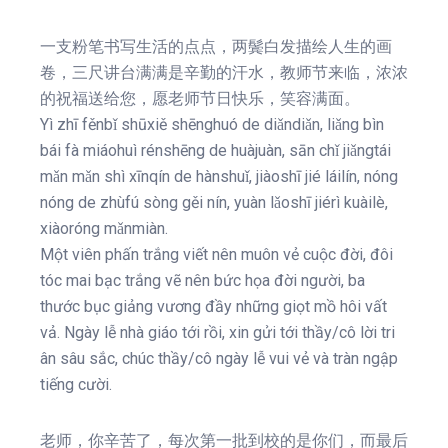
一支粉笔书写生活的点点，两鬓白发描绘人生的画
卷，三尺讲台满满是辛勤的汗水，教师节来临，浓浓
的祝福送给您，愿老师节日快乐，笑容满面。
Yì zhī fěnbǐ shūxiě shēnghuó de diǎndiǎn, liǎng bìn
bái fà miáohuì rénshēng de huàjuàn, sān chǐ jiǎngtái
mǎn mǎn shì xīnqín de hànshuǐ, jiàoshī jié láilín, nóng
nóng de zhùfú sòng gěi nín, yuàn lǎoshī jiérì kuàilè,
xiàoróng mǎnmiàn.
Một viên phấn trắng viết nên muôn vẻ cuộc đời, đôi
tóc mai bạc trắng vẽ nên bức họa đời người, ba
thước bục giảng vương đầy những giọt mồ hôi vất
vả. Ngày lễ nhà giáo tới rồi, xin gửi tới thầy/cô lời tri
ân sâu sắc, chúc thầy/cô ngày lễ vui vẻ và tràn ngập
tiếng cười.
老师，你辛苦了，每次第一批到校的是你们，而最后