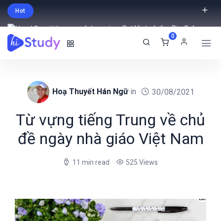
Hot
Intro price. Get Histudy for Big Sale
0
-95% off.
English
USD
Hoạ Thuyết Hán Ngữ
in
30/08/2021
Từ vựng tiếng Trung về chủ
đề ngày nhà giáo Việt Nam
11 min read
525 Views