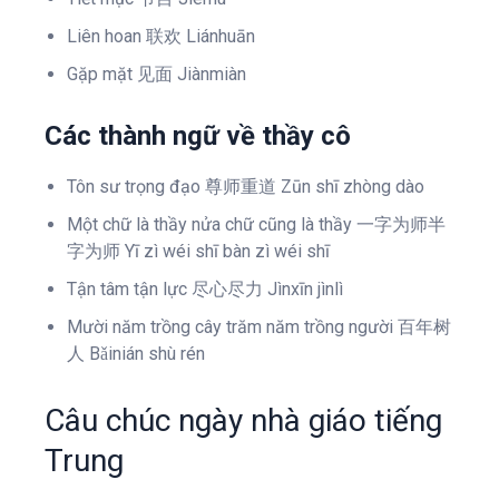
Liên hoan 联欢 Liánhuān
Gặp mặt 见面 Jiànmiàn
Các thành ngữ về thầy cô
Tôn sư trọng đạo 尊师重道 Zūn shī zhòng dào
Một chữ là thầy nửa chữ cũng là thầy 一字为师半
字为师 Yī zì wéi shī bàn zì wéi shī
Tận tâm tận lực 尽心尽力 Jìnxīn jìnlì
Mười năm trồng cây trăm năm trồng người 百年树
人 Bǎinián shù rén
Câu chúc ngày nhà giáo tiếng
Trung