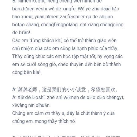
B: Nǐmen kèqìle, néng chéng wéi nǐmen de
bānzhǔrèn yěshì wǒ de xìngfú. Wǒ yě zhù dàjiā hǎo
hào xuéxí, yuàn nǐmen zài fēishì ér qù de shíjiān
bōtāo shàng, chéngfēngpòlàng, shǐ xiàng chénggōng
de bǐ’àn!
Các em đừng khách khí, có thể trở thành giáo viên
chủ nhiệm của các em cũng là hạnh phúc của thầy.
Thầy cũng chúc các em học tập thật tốt, hy vọng các
em sẽ cưỡi sóng gió, chèo thuyền đến bến bờ thành
công bên kia!
A: 谢谢老师，这是我们的小小诚意，希望您喜欢。
A: Xièxiè lǎoshī, zhè shì wǒmen de xiǎo xiǎo chéngyì,
xīwàng nín xǐhuān.
Chúng em cảm ơn thầy ạ, đây là chút thành ý của
chúng em, mong thầy thích nó.