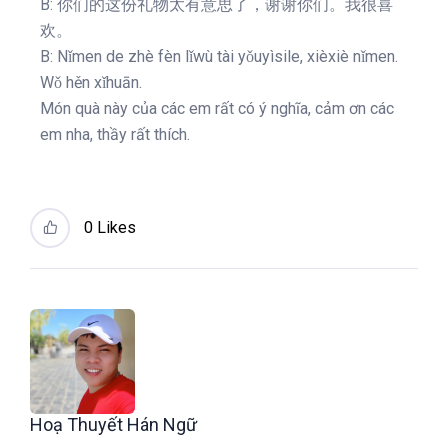
B: 你们的这份礼物太有意思了，谢谢你们。我很喜
欢。
B: Nǐmen de zhè fèn lǐwù tài yǒuyìsile, xièxiè nǐmen.
Wǒ hěn xǐhuān.
Món quà này của các em rất có ý nghĩa, cảm ơn các
em nha, thầy rất thích.
0
Likes
Hoạ Thuyết Hán Ngữ