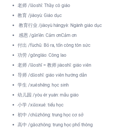
老师 /lǎoshī: Thầy cô giáo
教育 /jiàoyù: Giáo dục
教育行业 /jiàoyù hángyè: Ngành giáo dục
感恩 /gǎn’ēn: Cảm ơnCảm ơn
付出 /fùchū: Bỏ ra, tốn công tôn sức
功劳 /gōngláo: Công lao
老师 /lǎoshī = 教师 jiàoshī: giáo viên
导师 /dǎoshī: giáo viên hướng dẫn
学生 /xuéshēng: học sinh
幼儿园 /yòu ér yuán: mẫu giáo
小学 /xiǎoxué: tiểu học
初中 /chūzhōng: trung học cơ sở
高中 /gāozhōng: trung học phổ thông