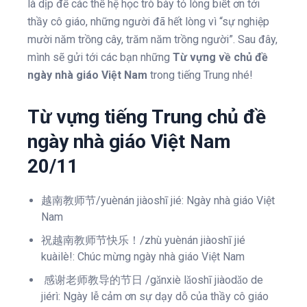
là dịp để các thế hệ học trò bày tỏ lòng biết ơn tới
thầy cô giáo, những người đã hết lòng vì “sự nghiệp
mười năm trồng cây, trăm năm trồng người”. Sau đây,
mình sẽ gửi tới các bạn những
Từ vựng về chủ đề
ngày nhà giáo Việt Nam
trong tiếng Trung nhé!
Từ vựng tiếng Trung chủ đề
ngày nhà giáo Việt Nam
20/11
越南教师节/yuènán jiàoshī jié: Ngày nhà giáo Việt
Nam
祝越南教师节快乐！/zhù yuènán jiàoshī jié
kuàilè!: Chúc mừng ngày nhà giáo Việt Nam
感谢老师教导的节日 /gǎnxiè lǎoshī jiàodǎo de
jiérì: Ngày lễ cảm ơn sự dạy dỗ của thầy cô giáo