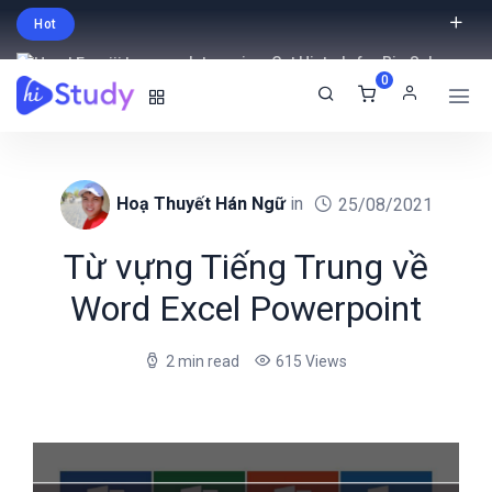
Hot
Intro price. Get Histudy for Big Sale
0
-95% off.
English
USD
Hoạ Thuyết Hán Ngữ
in
25/08/2021
Từ vựng Tiếng Trung về
Word Excel Powerpoint
2 min read
615 Views