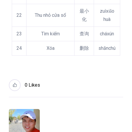
最小
zuìxiǎo
22
Thu nhỏ cửa sổ
化
huà
23
Tìm kiếm
查询
cháxún
24
Xóa
删除
shānchú
0
Likes