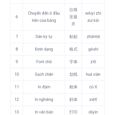
位移
Chuyển đến ô đầu
wèiyí zhì
6
至最
tiên của bảng
zuì kāi
开
7
Dán ký tự
粘贴
zhāntiē
8
Định dạng
格式
géshì
9
Font chữ
字体
zìtǐ
10
Gạch chân
划线
huá xiàn
11
In đậm
粗体
cū tǐ
12
In nghiêng
斜体
xiétǐ
13
In văn bản
打印
dǎyìn