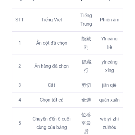
Tiếng
STT
Tiếng Việt
Phiên âm
Trung
隐藏
Yǐncáng
1
Ẳn cột đã chọn
列
liè
隐藏
yǐncáng
2
Ẳn hàng đã chọn
行
xíng
3
Cắt
剪切
jiǎn qiè
4
Chọn tất cả
全选
quán xuǎn
位移
Chuyển đến ô cuối
wèiyí zhì
5
至最
cùng của bảng
zuìhòu
后