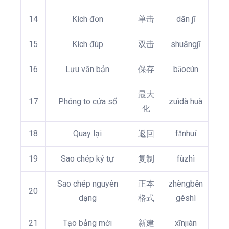
14
Kích đơn
单击
dān jī
15
Kích đúp
双击
shuāngjī
16
Lưu văn bản
保存
bǎocún
最大
17
Phóng to cửa sổ
zuìdà huà
化
18
Quay lại
返回
fǎnhuí
19
Sao chép ký tự
复制
fùzhì
Sao chép nguyên
正本
zhèngběn
20
dạng
格式
géshì
21
Tạo bảng mới
新建
xīnjiàn