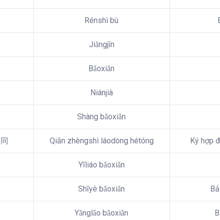
Rénshì bù
Jiǎngjīn
Bǎoxiǎn
Niánjià
Shàng bǎoxiǎn
合同
Qiān zhèngshì láodòng hétóng
Ký hợp đ
Yīliáo bǎoxiǎn
Shīyè bǎoxiǎn
Bả
Yǎnglǎo bǎoxiǎn
B