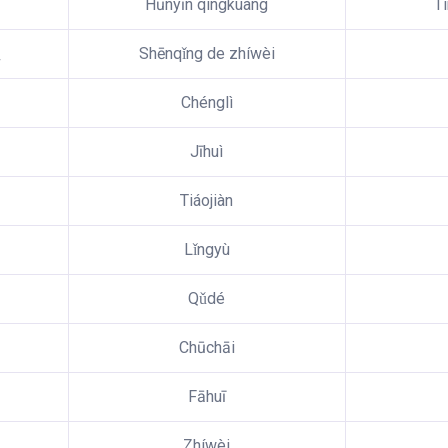
Hūnyīn qíngkuàng
Tì
位
Shēnqǐng de zhíwèi
Chénglì
Jīhuì
Tiáojiàn
Lǐngyù
Qǔdé
Chūchāi
Fāhuī
Zhíwèi