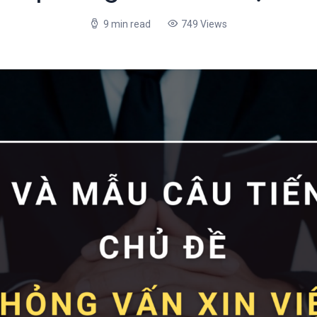
9 min read
749 Views