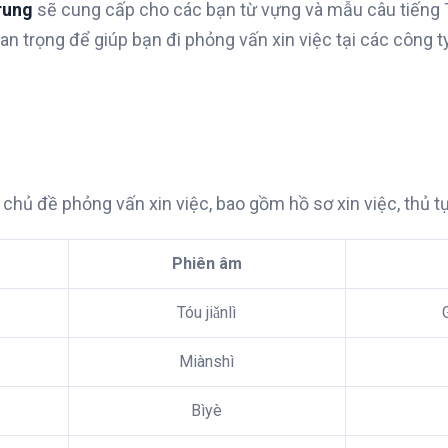
rung
sẽ cung cấp cho các bạn từ vựng và mẫu câu tiếng
uan trọng để giúp bạn đi phỏng vấn xin việc tại các công t
 chủ đề phỏng vấn xin việc, bao gồm hồ sơ xin việc, thủ t
Phiên âm
Tóu jiǎnlì
Miànshì
Bìyè