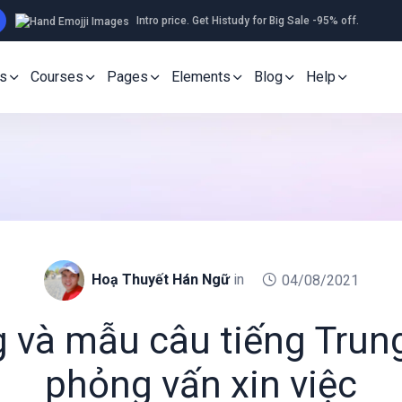
Intro price. Get Histudy for Big Sale -95% off.
s
Courses
Pages
Elements
Blog
Help
Hoạ Thuyết Hán Ngữ
in
04/08/2021
 và mẫu câu tiếng Trun
phỏng vấn xin việc