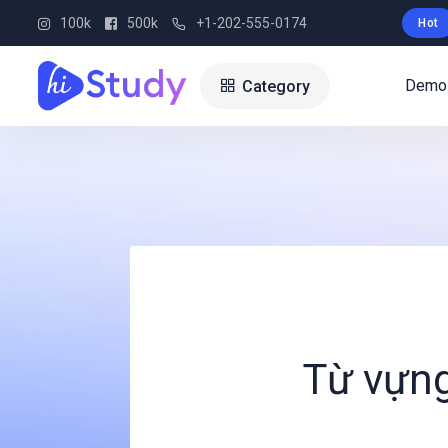
100k
500k
+1-202-555-0174
Hot
Demo
Category
Từ vựng