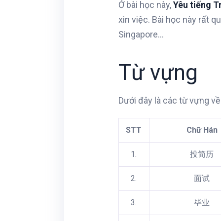
Ở bài học này,
Yêu tiếng T
xin việc. Bài học này rất q
Singapore…
Từ vựng
Dưới đây là các từ vựng về
STT
Chữ Hán
1.
投简历
2.
面试
3.
毕业