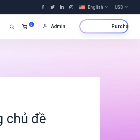
English
USD
0
Purchase Now
Admin
g chủ đề