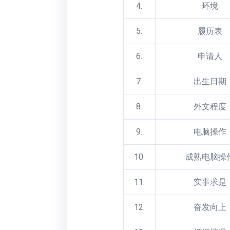
4.
环境
5.
履历表
6.
申请人
7.
出生日期
8.
外文程度
9.
电脑操作
10.
成熟电脑操
11.
实事求是
12.
奋发向上