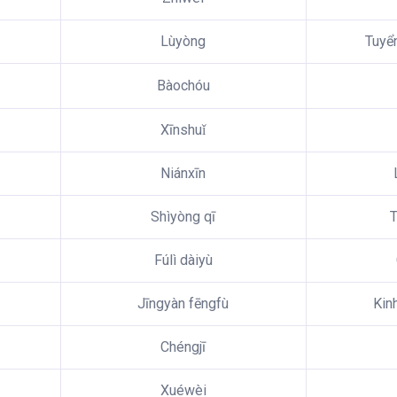
Lùyòng
Tuyể
Bàochóu
Xīnshuǐ
Niánxīn
Shìyòng qī
T
Fúlì dàiyù
Jīngyàn fēngfù
Kin
Chéngjī
Xuéwèi