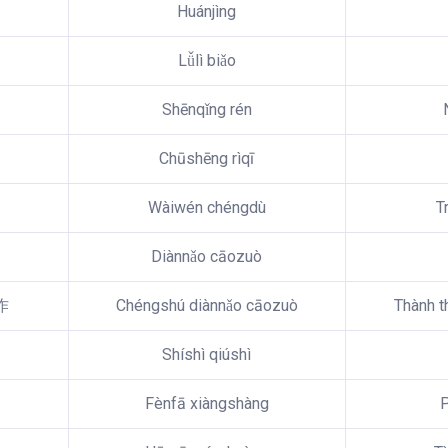
Huánjìng
Lǚlì biǎo
Shēnqǐng rén
Chūshēng rìqī
Wàiwén chéngdù
T
Diànnǎo cāozuò
作
Chéngshú diànnǎo cāozuò
Thành t
Shíshì qiúshì
Fènfā xiàngshàng
P