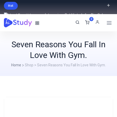
Hot
Intro price. Get Histudy for Big Sale
0
-95% off.
English
USD
Seven Reasons You Fall In
Love With Gym.
Home
Shop
>
Seven Reasons You Fall In Love With Gym.