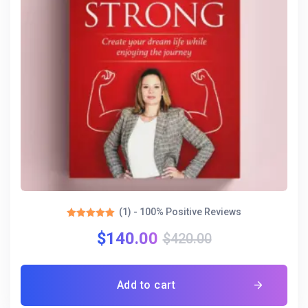
(1) - 100% Positive Reviews
Rated
$
140.00
5.00
$
420.00
out of 5
Add to cart